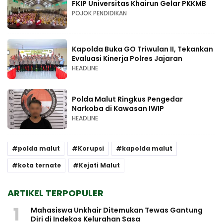
FKIP Universitas Khairun Gelar PKKMB
POJOK PENDIDIKAN
Kapolda Buka GO Triwulan II, Tekankan
Evaluasi Kinerja Polres Jajaran
HEADLINE
Polda Malut Ringkus Pengedar
Narkoba di Kawasan IWIP
HEADLINE
polda malut
Korupsi
kapolda malut
kota ternate
Kejati Malut
ARTIKEL TERPOPULER
1
Mahasiswa Unkhair Ditemukan Tewas Gantung
Diri di Indekos Kelurahan Sasa