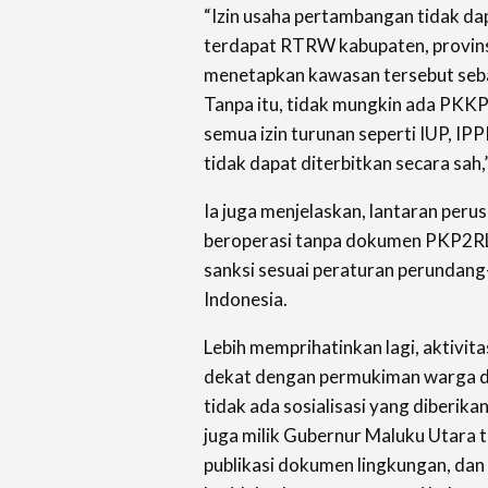
“Izin usaha pertambangan tidak dap
terdapat RTRW kabupaten, provins
menetapkan kawasan tersebut seb
Tanpa itu, tidak mungkin ada PKK
semua izin turunan seperti IUP, IP
tidak dapat diterbitkan secara sah,
Ia juga menjelaskan, lantaran per
beroperasi tanpa dokumen PKP2R
sanksi sesuai peraturan perundang
Indonesia.
Lebih memprihatinkan lagi, aktivi
dekat dengan permukiman warga dan
tidak ada sosialisasi yang diberik
juga milik Gubernur Maluku Utara t
publikasi dokumen lingkungan, dan