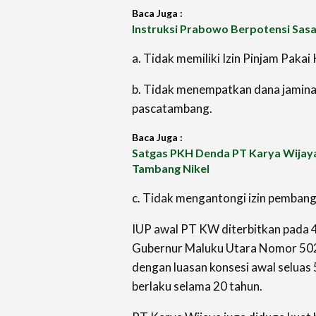
Baca Juga :
Instruksi Prabowo Berpotensi Sas
a. Tidak memiliki Izin Pinjam Paka
b. Tidak menempatkan dana jamina
pascatambang.
Baca Juga :
Satgas PKH Denda PT Karya Wijaya
Tambang Nikel
c. Tidak mengantongi izin pembang
IUP awal PT KW diterbitkan pada 
Gubernur Maluku Utara Nomor 5
dengan luasan konsesi awal selua
berlaku selama 20 tahun.