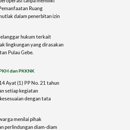
beroperasi tanpa memiliki
 Pemanfaatan Ruang
utlak dalam penerbitan izin
melanggar hukum terkait
ak lingkungan yang dirasakan
tan Pulau Gebe.
 PPKH dan PKKNK
14 Ayat (1) PP No. 21 tahun
n setiap kegiatan
 kesesuaian dengan tata
warga menilai pihak
an perlindungan diam-diam