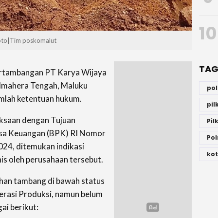
10
Foto|Tim poskomalut
TAG
ertambangan PT Karya Wijaya
almahera Tengah, Maluku
po
umlah ketentuan hukum.
pi
iksaan dengan Tujuan
Pil
sa Keuangan (BPK) RI Nomor
Pol
24, ditemukan indikasi
kot
is oleh perusahaan tersebut.
an tambang di bawah status
erasi Produksi, namun belum
i berikut: