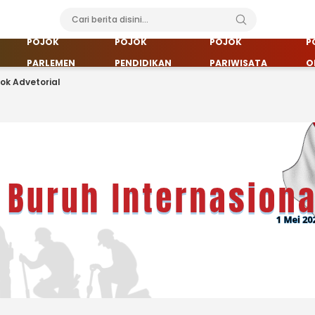
POJOK
POJOK
POJOK
P
PARLEMEN
PENDIDIKAN
PARIWISATA
O
jok Advetorial