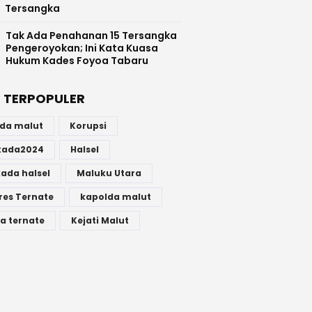
Tersangka
Tak Ada Penahanan 15 Tersangka
Pengeroyokan; Ini Kata Kuasa
Hukum Kades Foyoa Tabaru
 TERPOPULER
lda malut
Korupsi
lkada2024
Halsel
kada halsel
Maluku Utara
res Ternate
kapolda malut
a ternate
Kejati Malut