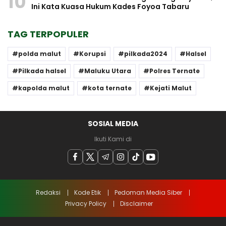
10
Ini Kata Kuasa Hukum Kades Foyoa Tabaru
TAG TERPOPULER
polda malut
Korupsi
pilkada2024
Halsel
Pilkada halsel
Maluku Utara
Polres Ternate
kapolda malut
kota ternate
Kejati Malut
SOSIAL MEDIA
Ikuti Kami di
Redaksi
Kode Etik
Pedoman Media Siber
Privacy Policy
Disclaimer