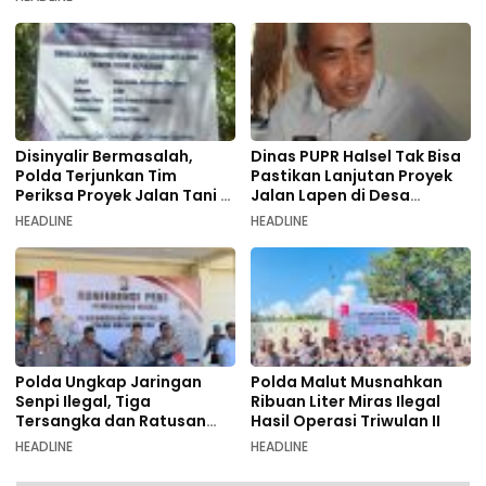
Disinyalir Bermasalah,
Dinas PUPR Halsel Tak Bisa
Polda Terjunkan Tim
Pastikan Lanjutan Proyek
Periksa Proyek Jalan Tani di
Jalan Lapen di Desa
Galala
Sambiki
HEADLINE
HEADLINE
Polda Ungkap Jaringan
Polda Malut Musnahkan
Senpi Ilegal, Tiga
Ribuan Liter Miras Ilegal
Tersangka dan Ratusan
Hasil Operasi Triwulan II
Amunisi Diamankan
HEADLINE
HEADLINE