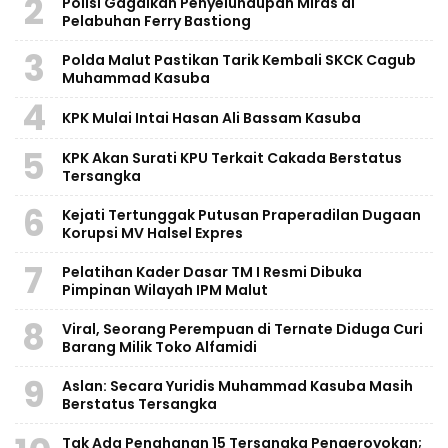
2
Polisi Gagalkan Penyelundupan Miras di
Pelabuhan Ferry Bastiong
3
Polda Malut Pastikan Tarik Kembali SKCK Cagub
Muhammad Kasuba
4
KPK Mulai Intai Hasan Ali Bassam Kasuba
5
KPK Akan Surati KPU Terkait Cakada Berstatus
Tersangka
6
Kejati Tertunggak Putusan Praperadilan Dugaan
Korupsi MV Halsel Expres
7
Pelatihan Kader Dasar TM I Resmi Dibuka
Pimpinan Wilayah IPM Malut
8
Viral, Seorang Perempuan di Ternate Diduga Curi
Barang Milik Toko Alfamidi
9
Aslan: Secara Yuridis Muhammad Kasuba Masih
Berstatus Tersangka
Tak Ada Penahanan 15 Tersangka Pengeroyokan;