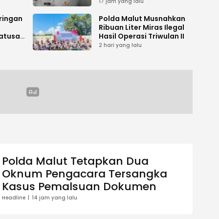
Desa Sambiki
17 jam yang lalu
ringan
Polda Malut Musnahkan
Ribuan Liter Miras Ilegal
atusan
Hasil Operasi Triwulan II
kan
2 hari yang lalu
Polda Malut Tetapkan Dua
Oknum Pengacara Tersangka
Kasus Pemalsuan Dokumen
Headline
14 jam yang lalu