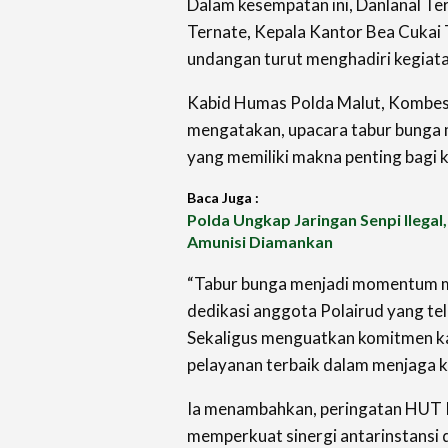
Dalam kesempatan ini, Danlanal Te
Ternate, Kepala Kantor Bea Cukai 
undangan turut menghadiri kegiat
Kabid Humas Polda Malut, Kombe
mengatakan, upacara tabur bunga 
yang memiliki makna penting bagi k
Baca Juga :
Polda Ungkap Jaringan Senpi Ilegal
Amunisi Diamankan
“Tabur bunga menjadi momentum 
dedikasi anggota Polairud yang te
Sekaligus menguatkan komitmen k
pelayanan terbaik dalam menjaga k
Ia menambahkan, peringatan HUT Po
memperkuat sinergi antarinstansi