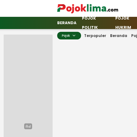
POJOK
POJOK
pojoklima.com
Mojokin
BERANDA
POLITIK
HUKRIM
Terpopuler
Beranda
Po
Pojok