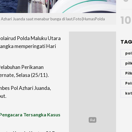
10
l Azhari Juanda saat menabur bunga di laut.Foto|HumasPolda
olairud Polda Maluku Utara
TAG
 rangka memperingati Hari
po
pi
Pelabuhan Perikanan
Pil
rnate, Selasa (25/11).
Pol
mbes Pol Azhari Juanda,
kot
ut.
Pengacara Tersangka Kasus