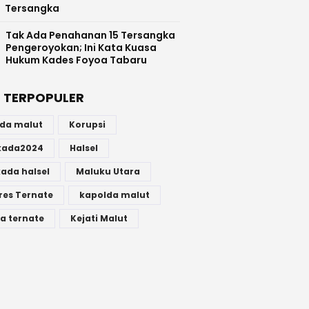
Tersangka
Tak Ada Penahanan 15 Tersangka
Pengeroyokan; Ini Kata Kuasa
Hukum Kades Foyoa Tabaru
 TERPOPULER
lda malut
Korupsi
lkada2024
Halsel
kada halsel
Maluku Utara
res Ternate
kapolda malut
a ternate
Kejati Malut