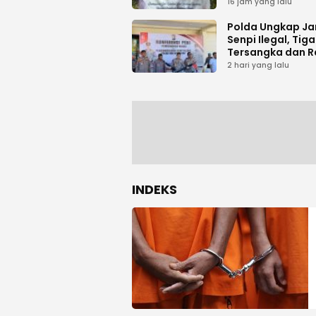
Tani di Galala
16 jam yang lalu
Polda Ungkap Ja
Senpi Ilegal, Tiga
Tersangka dan R
Amunisi Diaman
2 hari yang lalu
INDEKS