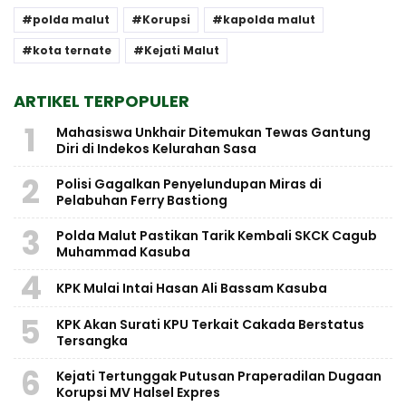
polda malut
Korupsi
kapolda malut
kota ternate
Kejati Malut
ARTIKEL TERPOPULER
1
Mahasiswa Unkhair Ditemukan Tewas Gantung
Diri di Indekos Kelurahan Sasa
2
Polisi Gagalkan Penyelundupan Miras di
Pelabuhan Ferry Bastiong
3
Polda Malut Pastikan Tarik Kembali SKCK Cagub
Muhammad Kasuba
4
KPK Mulai Intai Hasan Ali Bassam Kasuba
5
KPK Akan Surati KPU Terkait Cakada Berstatus
Tersangka
6
Kejati Tertunggak Putusan Praperadilan Dugaan
Korupsi MV Halsel Expres