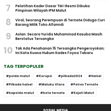
7
Pelatihan Kader Dasar TM I Resmi Dibuka
Pimpinan Wilayah IPM Malut
8
Viral, Seorang Perempuan di Ternate Diduga Curi
Barang Milik Toko Alfamidi
9
Aslan: Secara Yuridis Muhammad Kasuba Masih
Berstatus Tersangka
10
Tak Ada Penahanan 15 Tersangka Pengeroyokan;
Ini Kata Kuasa Hukum Kades Foyoa Tabaru
TAG TERPOPULER
polda malut
Korupsi
pilkada2024
Halsel
Pilkada halsel
Maluku Utara
Polres Ternate
kapolda malut
kota ternate
Kejati Malut
SOSIAL MEDIA