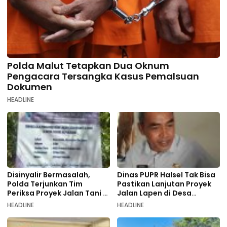
Polda Malut Tetapkan Dua Oknum
Pengacara Tersangka Kasus Pemalsuan
Dokumen
HEADLINE
Disinyalir Bermasalah,
Dinas PUPR Halsel Tak Bisa
Polda Terjunkan Tim
Pastikan Lanjutan Proyek
Periksa Proyek Jalan Tani di
Jalan Lapen di Desa
Galala
Sambiki
HEADLINE
HEADLINE