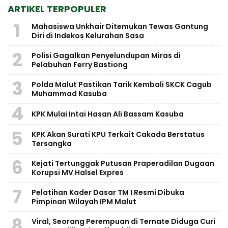
ARTIKEL TERPOPULER
1
Mahasiswa Unkhair Ditemukan Tewas Gantung
Diri di Indekos Kelurahan Sasa
2
Polisi Gagalkan Penyelundupan Miras di
Pelabuhan Ferry Bastiong
3
Polda Malut Pastikan Tarik Kembali SKCK Cagub
Muhammad Kasuba
4
KPK Mulai Intai Hasan Ali Bassam Kasuba
5
KPK Akan Surati KPU Terkait Cakada Berstatus
Tersangka
6
Kejati Tertunggak Putusan Praperadilan Dugaan
Korupsi MV Halsel Expres
7
Pelatihan Kader Dasar TM I Resmi Dibuka
Pimpinan Wilayah IPM Malut
8
Viral, Seorang Perempuan di Ternate Diduga Curi