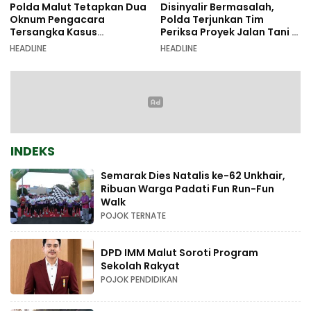
Polda Malut Tetapkan Dua
Disinyalir Bermasalah,
Oknum Pengacara
Polda Terjunkan Tim
Tersangka Kasus
Periksa Proyek Jalan Tani di
Pemalsuan Dokumen
Galala
HEADLINE
HEADLINE
INDEKS
Semarak Dies Natalis ke-62 Unkhair,
Ribuan Warga Padati Fun Run-Fun
Walk
POJOK TERNATE
DPD IMM Malut Soroti Program
Sekolah Rakyat
POJOK PENDIDIKAN