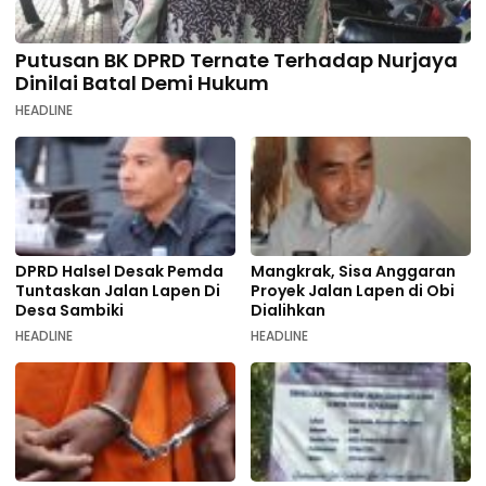
Putusan BK DPRD Ternate Terhadap Nurjaya
Dinilai Batal Demi Hukum
HEADLINE
DPRD Halsel Desak Pemda
Mangkrak, Sisa Anggaran
Tuntaskan Jalan Lapen Di
Proyek Jalan Lapen di Obi
Desa Sambiki
Dialihkan
HEADLINE
HEADLINE