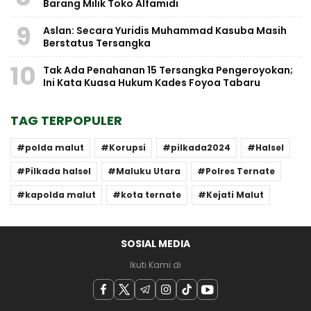
Barang Milik Toko Alfamidi
9
Aslan: Secara Yuridis Muhammad Kasuba Masih
Berstatus Tersangka
10
Tak Ada Penahanan 15 Tersangka Pengeroyokan;
Ini Kata Kuasa Hukum Kades Foyoa Tabaru
TAG TERPOPULER
polda malut
Korupsi
pilkada2024
Halsel
Pilkada halsel
Maluku Utara
Polres Ternate
kapolda malut
kota ternate
Kejati Malut
SOSIAL MEDIA
Ikuti Kami di