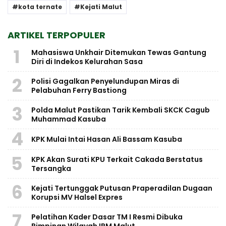
kota ternate
Kejati Malut
ARTIKEL TERPOPULER
1
Mahasiswa Unkhair Ditemukan Tewas Gantung
Diri di Indekos Kelurahan Sasa
2
Polisi Gagalkan Penyelundupan Miras di
Pelabuhan Ferry Bastiong
3
Polda Malut Pastikan Tarik Kembali SKCK Cagub
Muhammad Kasuba
4
KPK Mulai Intai Hasan Ali Bassam Kasuba
5
KPK Akan Surati KPU Terkait Cakada Berstatus
Tersangka
6
Kejati Tertunggak Putusan Praperadilan Dugaan
Korupsi MV Halsel Expres
7
Pelatihan Kader Dasar TM I Resmi Dibuka
Pimpinan Wilayah IPM Malut