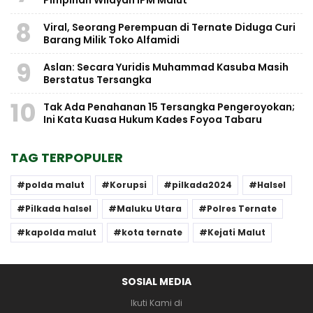
8
Viral, Seorang Perempuan di Ternate Diduga Curi
Barang Milik Toko Alfamidi
9
Aslan: Secara Yuridis Muhammad Kasuba Masih
Berstatus Tersangka
10
Tak Ada Penahanan 15 Tersangka Pengeroyokan;
Ini Kata Kuasa Hukum Kades Foyoa Tabaru
TAG TERPOPULER
polda malut
Korupsi
pilkada2024
Halsel
Pilkada halsel
Maluku Utara
Polres Ternate
kapolda malut
kota ternate
Kejati Malut
SOSIAL MEDIA
Ikuti Kami di