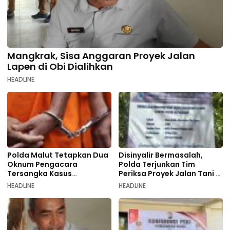
Mangkrak, Sisa Anggaran Proyek Jalan
Lapen di Obi Dialihkan
HEADLINE
Polda Malut Tetapkan Dua
Disinyalir Bermasalah,
Oknum Pengacara
Polda Terjunkan Tim
Tersangka Kasus
Periksa Proyek Jalan Tani di
Pemalsuan Dokumen
Galala
HEADLINE
HEADLINE