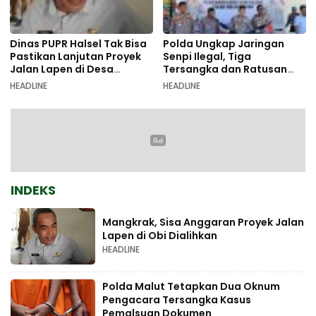
Dinas PUPR Halsel Tak Bisa
Polda Ungkap Jaringan
Pastikan Lanjutan Proyek
Senpi Ilegal, Tiga
Jalan Lapen di Desa
Tersangka dan Ratusan
Sambiki
Amunisi Diamankan
HEADLINE
HEADLINE
INDEKS
Mangkrak, Sisa Anggaran Proyek Jalan
Lapen di Obi Dialihkan
HEADLINE
Polda Malut Tetapkan Dua Oknum
Pengacara Tersangka Kasus
Pemalsuan Dokumen