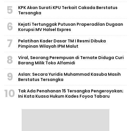
5
KPK Akan Surati KPU Terkait Cakada Berstatus
Tersangka
6
Kejati Tertunggak Putusan Praperadilan Dugaan
Korupsi MV Halsel Expres
7
Pelatihan Kader Dasar TM I Resmi Dibuka
Pimpinan Wilayah IPM Malut
8
Viral, Seorang Perempuan di Ternate Diduga Curi
Barang Milik Toko Alfamidi
9
Aslan: Secara Yuridis Muhammad Kasuba Masih
Berstatus Tersangka
10
Tak Ada Penahanan 15 Tersangka Pengeroyokan;
Ini Kata Kuasa Hukum Kades Foyoa Tabaru