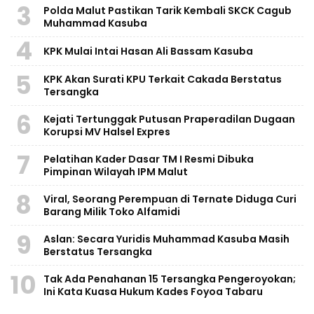
3
Polda Malut Pastikan Tarik Kembali SKCK Cagub
Muhammad Kasuba
4
KPK Mulai Intai Hasan Ali Bassam Kasuba
5
KPK Akan Surati KPU Terkait Cakada Berstatus
Tersangka
6
Kejati Tertunggak Putusan Praperadilan Dugaan
Korupsi MV Halsel Expres
7
Pelatihan Kader Dasar TM I Resmi Dibuka
Pimpinan Wilayah IPM Malut
8
Viral, Seorang Perempuan di Ternate Diduga Curi
Barang Milik Toko Alfamidi
9
Aslan: Secara Yuridis Muhammad Kasuba Masih
Berstatus Tersangka
10
Tak Ada Penahanan 15 Tersangka Pengeroyokan;
Ini Kata Kuasa Hukum Kades Foyoa Tabaru