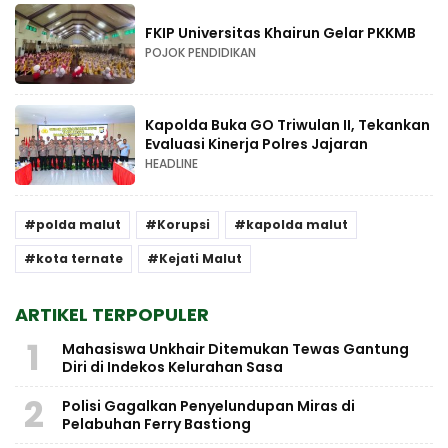
FKIP Universitas Khairun Gelar PKKMB
POJOK PENDIDIKAN
Kapolda Buka GO Triwulan II, Tekankan
Evaluasi Kinerja Polres Jajaran
HEADLINE
polda malut
Korupsi
kapolda malut
kota ternate
Kejati Malut
ARTIKEL TERPOPULER
1
Mahasiswa Unkhair Ditemukan Tewas Gantung
Diri di Indekos Kelurahan Sasa
2
Polisi Gagalkan Penyelundupan Miras di
Pelabuhan Ferry Bastiong