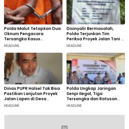
Polda Malut Tetapkan Dua
Disinyalir Bermasalah,
Oknum Pengacara
Polda Terjunkan Tim
Tersangka Kasus
Periksa Proyek Jalan Tani di
Pemalsuan Dokumen
Galala
HEADLINE
HEADLINE
Dinas PUPR Halsel Tak Bisa
Polda Ungkap Jaringan
Pastikan Lanjutan Proyek
Senpi Ilegal, Tiga
Jalan Lapen di Desa
Tersangka dan Ratusan
Sambiki
Amunisi Diamankan
HEADLINE
HEADLINE