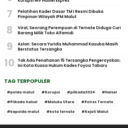
Korupsi MV Halsel Expres
7
Pelatihan Kader Dasar TM I Resmi Dibuka
Pimpinan Wilayah IPM Malut
8
Viral, Seorang Perempuan di Ternate Diduga Curi
Barang Milik Toko Alfamidi
9
Aslan: Secara Yuridis Muhammad Kasuba Masih
Berstatus Tersangka
10
Tak Ada Penahanan 15 Tersangka Pengeroyokan;
Ini Kata Kuasa Hukum Kades Foyoa Tabaru
TAG TERPOPULER
polda malut
Korupsi
pilkada2024
Halsel
Pilkada halsel
Maluku Utara
Polres Ternate
kapolda malut
kota ternate
Kejati Malut