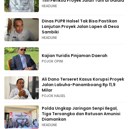
Tim Periksa Proyek Jalan Tani di Galala
HEADLINE
Dinas PUPR Halsel Tak Bisa Pastikan
Lanjutan Proyek Jalan Lapen di Desa
Sambiki
HEADLINE
Kajian Yuridis Pinjaman Daerah
POJOK OPINI
Ali Dano Terseret Kasus Korupsi Proyek
Jalan Labuha-Panamboang Rp 11,9
Milar
POJOK HALSEL
Polda Ungkap Jaringan Senpi Ilegal,
Tiga Tersangka dan Ratusan Amunisi
Diamankan
HEADLINE