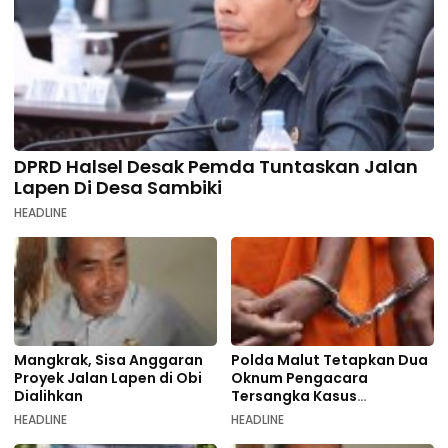
DPRD Halsel Desak Pemda Tuntaskan Jalan
Lapen Di Desa Sambiki
HEADLINE
Mangkrak, Sisa Anggaran
Polda Malut Tetapkan Dua
Proyek Jalan Lapen di Obi
Oknum Pengacara
Dialihkan
Tersangka Kasus
Pemalsuan Dokumen
HEADLINE
HEADLINE