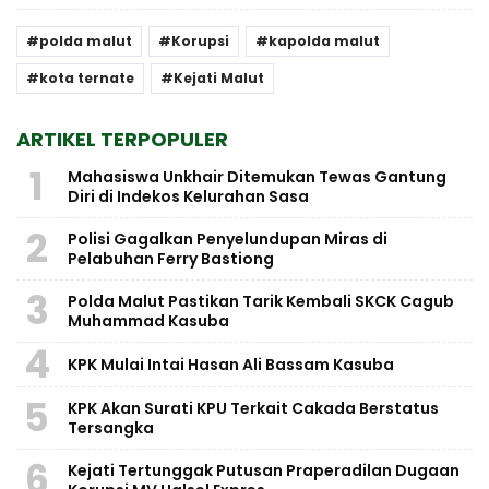
polda malut
Korupsi
kapolda malut
kota ternate
Kejati Malut
ARTIKEL TERPOPULER
1
Mahasiswa Unkhair Ditemukan Tewas Gantung
Diri di Indekos Kelurahan Sasa
2
Polisi Gagalkan Penyelundupan Miras di
Pelabuhan Ferry Bastiong
3
Polda Malut Pastikan Tarik Kembali SKCK Cagub
Muhammad Kasuba
4
KPK Mulai Intai Hasan Ali Bassam Kasuba
5
KPK Akan Surati KPU Terkait Cakada Berstatus
Tersangka
6
Kejati Tertunggak Putusan Praperadilan Dugaan