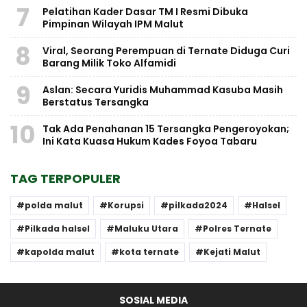
7
Pelatihan Kader Dasar TM I Resmi Dibuka
Pimpinan Wilayah IPM Malut
8
Viral, Seorang Perempuan di Ternate Diduga Curi
Barang Milik Toko Alfamidi
9
Aslan: Secara Yuridis Muhammad Kasuba Masih
Berstatus Tersangka
10
Tak Ada Penahanan 15 Tersangka Pengeroyokan;
Ini Kata Kuasa Hukum Kades Foyoa Tabaru
TAG TERPOPULER
polda malut
Korupsi
pilkada2024
Halsel
Pilkada halsel
Maluku Utara
Polres Ternate
kapolda malut
kota ternate
Kejati Malut
SOSIAL MEDIA