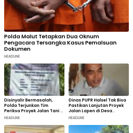
Polda Malut Tetapkan Dua Oknum
Pengacara Tersangka Kasus Pemalsuan
Dokumen
HEADLINE
Disinyalir Bermasalah,
Dinas PUPR Halsel Tak Bisa
Polda Terjunkan Tim
Pastikan Lanjutan Proyek
Periksa Proyek Jalan Tani di
Jalan Lapen di Desa
Galala
Sambiki
HEADLINE
HEADLINE