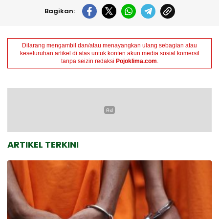
Bagikan:
Dilarang mengambil dan/atau menayangkan ulang sebagian atau
keseluruhan artikel di atas untuk konten akun media sosial komersil
tanpa seizin redaksi
Pojoklima.com
.
ARTIKEL TERKINI