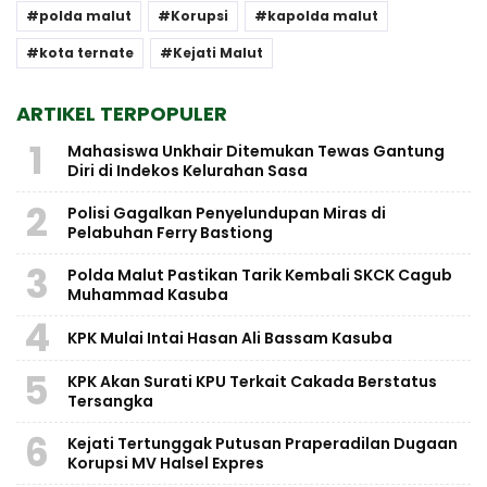
polda malut
Korupsi
kapolda malut
kota ternate
Kejati Malut
ARTIKEL TERPOPULER
1
Mahasiswa Unkhair Ditemukan Tewas Gantung
Diri di Indekos Kelurahan Sasa
2
Polisi Gagalkan Penyelundupan Miras di
Pelabuhan Ferry Bastiong
3
Polda Malut Pastikan Tarik Kembali SKCK Cagub
Muhammad Kasuba
4
KPK Mulai Intai Hasan Ali Bassam Kasuba
5
KPK Akan Surati KPU Terkait Cakada Berstatus
Tersangka
6
Kejati Tertunggak Putusan Praperadilan Dugaan
Korupsi MV Halsel Expres