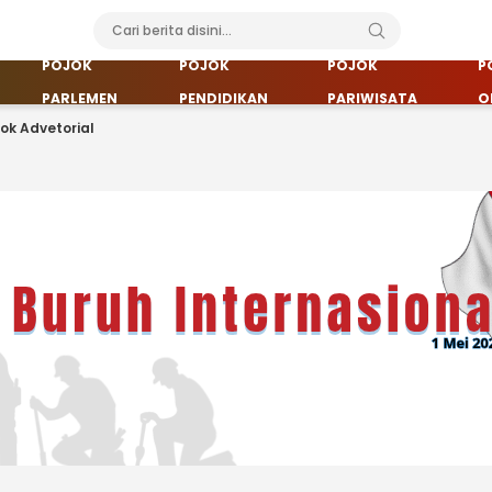
POJOK
POJOK
POJOK
P
PARLEMEN
PENDIDIKAN
PARIWISATA
O
jok Advetorial