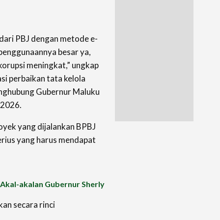
ari PBJ dengan metode e-
i penggunaannya besar ya,
 korupsi meningkat,” ungkap
si perbaikan tata kelola
enghubung Gubernur Maluku
 2026.
oyek yang dijalankan BPBJ
rius yang harus mendapat
n Akal-akalan Gubernur Sherly
an secara rinci