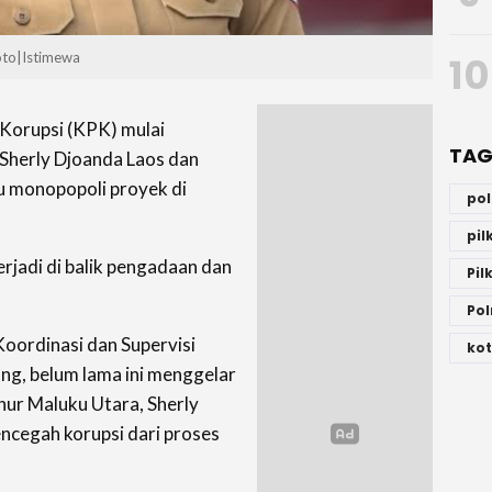
10
oto|Istimewa
Korupsi (KPK) mulai
TAG
Sherly Djoanda Laos dan
u monopopoli proyek di
po
pi
jadi di balik pengadaan dan
Pil
Pol
Koordinasi dan Supervisi
kot
ng, belum lama ini menggelar
ur Maluku Utara, Sherly
cegah korupsi dari proses