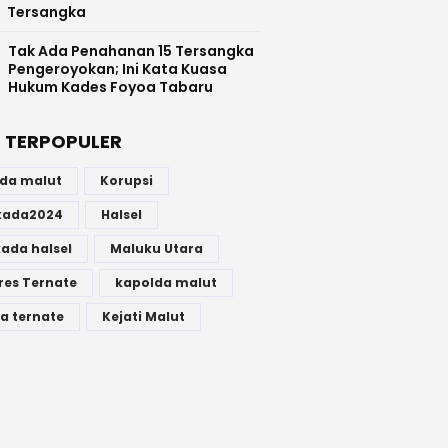
Tersangka
Tak Ada Penahanan 15 Tersangka
Pengeroyokan; Ini Kata Kuasa
Hukum Kades Foyoa Tabaru
 TERPOPULER
lda malut
Korupsi
lkada2024
Halsel
kada halsel
Maluku Utara
res Ternate
kapolda malut
a ternate
Kejati Malut