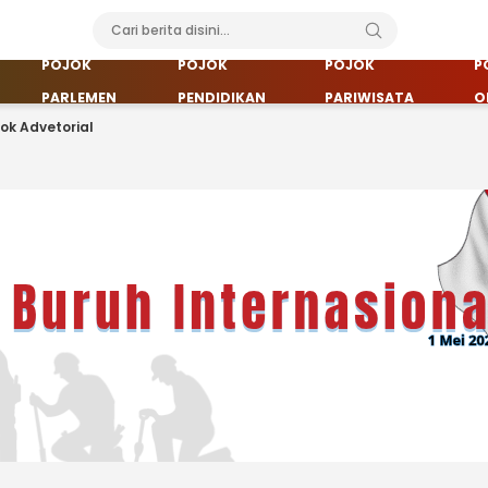
POJOK
POJOK
POJOK
P
PARLEMEN
PENDIDIKAN
PARIWISATA
O
jok Advetorial