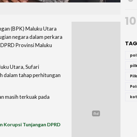
10
gan (BPK) Maluku Utara
rugian negara dalam perkara
TAG
 DPRD Provinsi Maluku
po
pi
luku Utara, Sufari
h dalam tahap perhitungan
Pil
Pol
gan masih terkuak pada
kot
an Korupsi Tunjangan DPRD