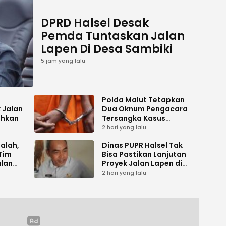
DPRD Halsel Desak
Pemda Tuntaskan Jalan
Lapen Di Desa Sambiki
5 jam yang lalu
Polda Malut Tetapkan
 Jalan
Dua Oknum Pengacara
ihkan
Tersangka Kasus
Pemalsuan Dokumen
2 hari yang lalu
salah,
Dinas PUPR Halsel Tak
Tim
Bisa Pastikan Lanjutan
alan
Proyek Jalan Lapen di
Desa Sambiki
2 hari yang lalu