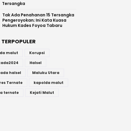
Tersangka
Tak Ada Penahanan 15 Tersangka
Pengeroyokan; Ini Kata Kuasa
Hukum Kades Foyoa Tabaru
 TERPOPULER
lda malut
Korupsi
lkada2024
Halsel
kada halsel
Maluku Utara
res Ternate
kapolda malut
a ternate
Kejati Malut