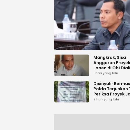
Mangkrak, Sisa
Anggaran Proyek
Lapen di Obi Dial
1 hari yang lalu
Disinyalir Berma
Polda Terjunkan 
Periksa Proyek J
Tani di Galala
2 hari yang lalu