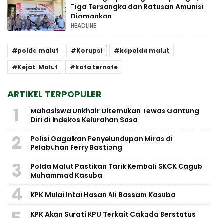
Tiga Tersangka dan Ratusan Amunisi
Diamankan
HEADLINE
polda malut
Korupsi
kapolda malut
Kejati Malut
kota ternate
ARTIKEL TERPOPULER
1
Mahasiswa Unkhair Ditemukan Tewas Gantung
Diri di Indekos Kelurahan Sasa
2
Polisi Gagalkan Penyelundupan Miras di
Pelabuhan Ferry Bastiong
3
Polda Malut Pastikan Tarik Kembali SKCK Cagub
Muhammad Kasuba
4
KPK Mulai Intai Hasan Ali Bassam Kasuba
KPK Akan Surati KPU Terkait Cakada Berstatus