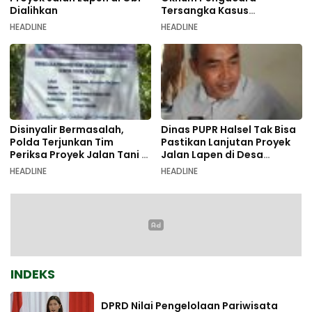
Dialihkan
Tersangka Kasus
Pemalsuan Dokumen
HEADLINE
HEADLINE
Disinyalir Bermasalah,
Dinas PUPR Halsel Tak Bisa
Polda Terjunkan Tim
Pastikan Lanjutan Proyek
Periksa Proyek Jalan Tani di
Jalan Lapen di Desa
Galala
Sambiki
HEADLINE
HEADLINE
INDEKS
DPRD Nilai Pengelolaan Pariwisata