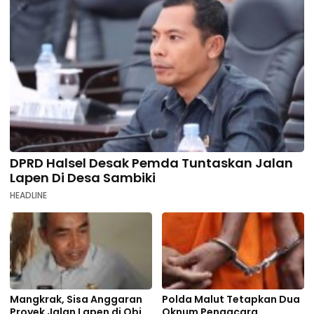
DPRD Halsel Desak Pemda Tuntaskan Jalan
Lapen Di Desa Sambiki
HEADLINE
Mangkrak, Sisa Anggaran
Polda Malut Tetapkan Dua
Proyek Jalan Lapen di Obi
Oknum Pengacara