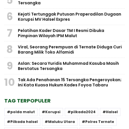
5
Tersangka
6
Kejati Tertunggak Putusan Praperadilan Dugaan
Korupsi MV Halsel Expres
7
Pelatihan Kader Dasar TM I Resmi Dibuka
Pimpinan Wilayah IPM Malut
8
Viral, Seorang Perempuan di Ternate Diduga Curi
Barang Milik Toko Alfamidi
9
Aslan: Secara Yuridis Muhammad Kasuba Masih
Berstatus Tersangka
10
Tak Ada Penahanan 15 Tersangka Pengeroyokan;
Ini Kata Kuasa Hukum Kades Foyoa Tabaru
TAG TERPOPULER
polda malut
Korupsi
pilkada2024
Halsel
Pilkada halsel
Maluku Utara
Polres Ternate