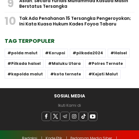
9
Aslan: Secara Yuridis Muhammad Kasuba Masih
Berstatus Tersangka
10
Tak Ada Penahanan 15 Tersangka Pengeroyokan;
Ini Kata Kuasa Hukum Kades Foyoa Tabaru
TAG TERPOPULER
polda malut
Korupsi
pilkada2024
Halsel
Pilkada halsel
Maluku Utara
Polres Ternate
kapolda malut
kota ternate
Kejati Malut
SOSIAL MEDIA
Ikuti Kami di
Redaksi
Kode Etik
Pedoman Media Siber