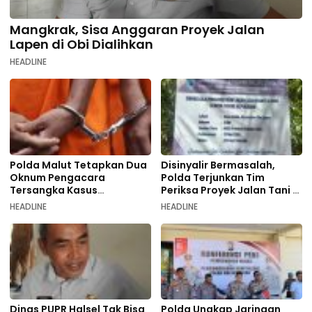
Mangkrak, Sisa Anggaran Proyek Jalan
Lapen di Obi Dialihkan
HEADLINE
Polda Malut Tetapkan Dua
Disinyalir Bermasalah,
Oknum Pengacara
Polda Terjunkan Tim
Tersangka Kasus
Periksa Proyek Jalan Tani di
Pemalsuan Dokumen
Galala
HEADLINE
HEADLINE
Dinas PUPR Halsel Tak Bisa
Polda Ungkap Jaringan