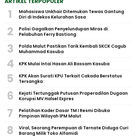
ARTIKEL TERPOPULER
1
Mahasiswa Unkhair Ditemukan Tewas Gantung
Diri di Indekos Kelurahan Sasa
2
Polisi Gagalkan Penyelundupan Miras di
Pelabuhan Ferry Bastiong
3
Polda Malut Pastikan Tarik Kembali SKCK Cagub
Muhammad Kasuba
4
KPK Mulai Intai Hasan Ali Bassam Kasuba
5
KPK Akan Surati KPU Terkait Cakada Berstatus
Tersangka
6
Kejati Tertunggak Putusan Praperadilan Dugaan
Korupsi MV Halsel Expres
7
Pelatihan Kader Dasar TM I Resmi Dibuka
Pimpinan Wilayah IPM Malut
8
Viral, Seorang Perempuan di Ternate Diduga Curi
Barang Milik Toko Alfamidi