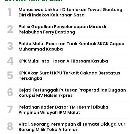
1
Mahasiswa Unkhair Ditemukan Tewas Gantung
Diri di Indekos Kelurahan Sasa
2
Polisi Gagalkan Penyelundupan Miras di
Pelabuhan Ferry Bastiong
3
Polda Malut Pastikan Tarik Kembali SKCK Cagub
Muhammad Kasuba
4
KPK Mulai Intai Hasan Ali Bassam Kasuba
5
KPK Akan Surati KPU Terkait Cakada Berstatus
Tersangka
6
Kejati Tertunggak Putusan Praperadilan Dugaan
Korupsi MV Halsel Expres
7
Pelatihan Kader Dasar TM I Resmi Dibuka
Pimpinan Wilayah IPM Malut
8
Viral, Seorang Perempuan di Ternate Diduga Curi
Barang Milik Toko Alfamidi