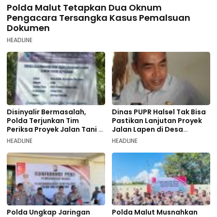
Polda Malut Tetapkan Dua Oknum
Pengacara Tersangka Kasus Pemalsuan
Dokumen
HEADLINE
Disinyalir Bermasalah,
Dinas PUPR Halsel Tak Bisa
Polda Terjunkan Tim
Pastikan Lanjutan Proyek
Periksa Proyek Jalan Tani di
Jalan Lapen di Desa
Galala
Sambiki
HEADLINE
HEADLINE
Polda Ungkap Jaringan
Polda Malut Musnahkan