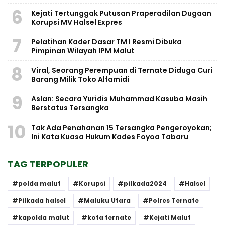
6
Kejati Tertunggak Putusan Praperadilan Dugaan
Korupsi MV Halsel Expres
7
Pelatihan Kader Dasar TM I Resmi Dibuka
Pimpinan Wilayah IPM Malut
8
Viral, Seorang Perempuan di Ternate Diduga Curi
Barang Milik Toko Alfamidi
9
Aslan: Secara Yuridis Muhammad Kasuba Masih
Berstatus Tersangka
10
Tak Ada Penahanan 15 Tersangka Pengeroyokan;
Ini Kata Kuasa Hukum Kades Foyoa Tabaru
TAG TERPOPULER
polda malut
Korupsi
pilkada2024
Halsel
Pilkada halsel
Maluku Utara
Polres Ternate
kapolda malut
kota ternate
Kejati Malut