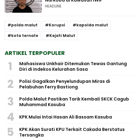
HEADLINE
polda malut
Korupsi
kapolda malut
kota ternate
Kejati Malut
ARTIKEL TERPOPULER
1
Mahasiswa Unkhair Ditemukan Tewas Gantung
Diri di Indekos Kelurahan Sasa
2
Polisi Gagalkan Penyelundupan Miras di
Pelabuhan Ferry Bastiong
3
Polda Malut Pastikan Tarik Kembali SKCK Cagub
Muhammad Kasuba
4
KPK Mulai Intai Hasan Ali Bassam Kasuba
5
KPK Akan Surati KPU Terkait Cakada Berstatus
Tersangka