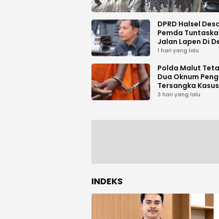
DPRD Halsel Des
Pemda Tuntaska
Jalan Lapen Di D
Sambiki
1 hari yang lalu
Polda Malut Tet
Dua Oknum Peng
Tersangka Kasus
Pemalsuan Dok
3 hari yang lalu
INDEKS