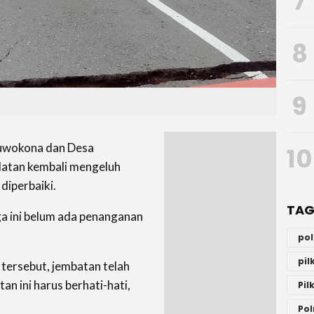
7
8
9
uwokona dan Desa
10
atan kembali mengeluh
diperbaiki.
TAG
a ini belum ada penanganan
po
pi
i tersebut, jembatan telah
n ini harus berhati-hati,
Pil
Pol