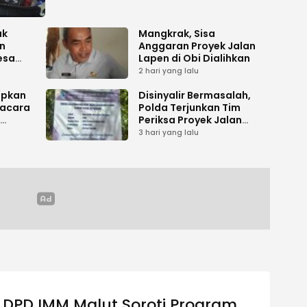
ak
Mangkrak, Sisa
n
Anggaran Proyek Jalan
esa
Lapen di Obi Dialihkan
2 hari yang lalu
apkan
Disinyalir Bermasalah,
acara
Polda Terjunkan Tim
Periksa Proyek Jalan
umen
Tani di Galala
3 hari yang lalu
DPD IMM Malut Soroti Program