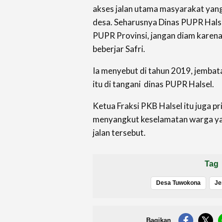
akses jalan utama masyarakat ya
desa. Seharusnya Dinas PUPR Hals
PUPR Provinsi, jangan diam karena 
beberjar Safri.
Ia menyebut di tahun 2019, jembat
itu di tangani dinas PUPR Halsel.
Ketua Fraksi PKB Halsel itu juga prih
menyangkut keselamatan warga yan
jalan tersebut.
Tag
Desa Tuwokona
Je
Bagikan