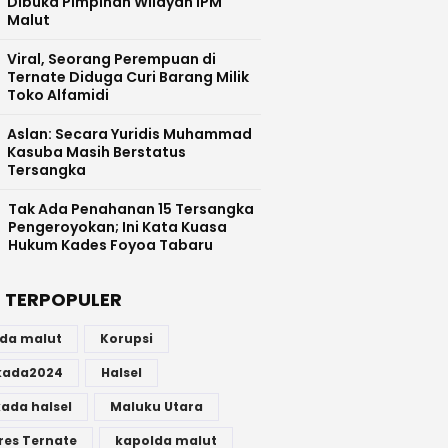
Dibuka Pimpinan Wilayah IPM
Malut
Viral, Seorang Perempuan di
Ternate Diduga Curi Barang Milik
Toko Alfamidi
Aslan: Secara Yuridis Muhammad
Kasuba Masih Berstatus
Tersangka
Tak Ada Penahanan 15 Tersangka
Pengeroyokan; Ini Kata Kuasa
Hukum Kades Foyoa Tabaru
 TERPOPULER
lda malut
Korupsi
lkada2024
Halsel
kada halsel
Maluku Utara
res Ternate
kapolda malut