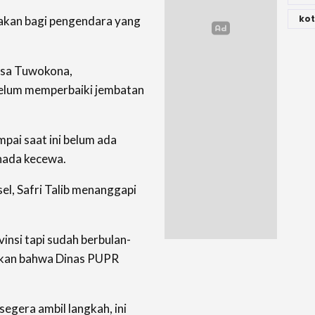
kot
akan bagi pengendara yang
esa Tuwokona,
elum memperbaiki jembatan
pai saat ini belum ada
nada kecewa.
l, Safri Talib menanggapi
insi tapi sudah berbulan-
tikan bahwa Dinas PUPR
egera ambil langkah, ini