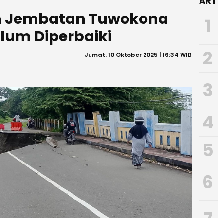
ART
n Jembatan Tuwokona
1
um Diperbaiki
2
Jumat. 10 Oktober 2025 | 16:34 WIB
3
4
5
6