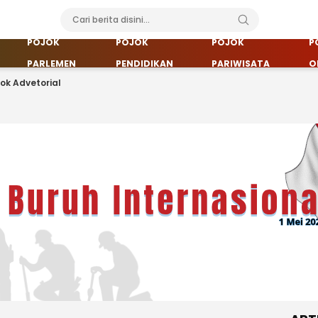
POJOK
POJOK
POJOK
P
PARLEMEN
PENDIDIKAN
PARIWISATA
O
jok Advetorial