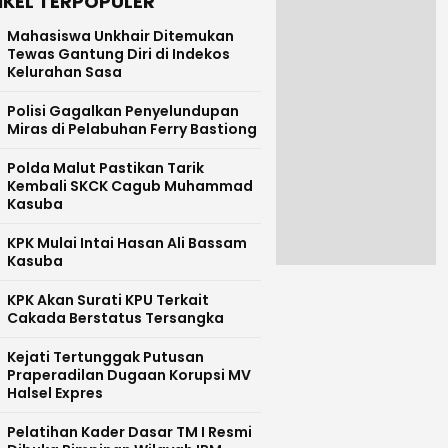
IKEL TERPOPULER
Mahasiswa Unkhair Ditemukan
Tewas Gantung Diri di Indekos
Kelurahan Sasa
Polisi Gagalkan Penyelundupan
Miras di Pelabuhan Ferry Bastiong
Polda Malut Pastikan Tarik
Kembali SKCK Cagub Muhammad
Kasuba
KPK Mulai Intai Hasan Ali Bassam
Kasuba
KPK Akan Surati KPU Terkait
Cakada Berstatus Tersangka
Kejati Tertunggak Putusan
Praperadilan Dugaan Korupsi MV
Halsel Expres
Pelatihan Kader Dasar TM I Resmi