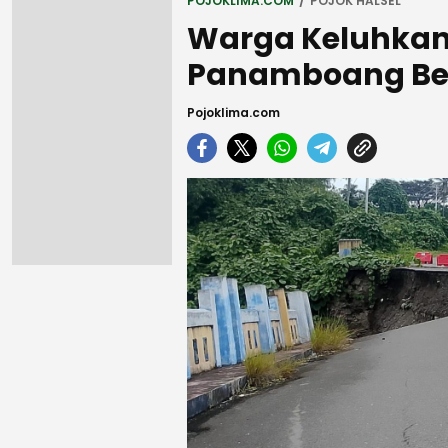
POJOKLIMA.COM
POJOK HALSEL
Warga Keluhka
Panamboang Bel
Pojoklima.com