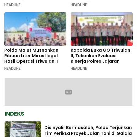
Sambiki
Amunisi Diamankan
HEADLINE
HEADLINE
Polda Malut Musnahkan
Kapolda Buka GO Triwulan
Ribuan Liter Miras Ilegal
II, Tekankan Evaluasi
Hasil Operasi Triwulan II
Kinerja Polres Jajaran
HEADLINE
HEADLINE
INDEKS
Disinyalir Bermasalah, Polda Terjunkan
Tim Periksa Proyek Jalan Tani di Galala