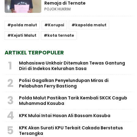
Remaja di Ternate
POJOK HUKRIM
polda malut
Korupsi
kapolda malut
Kejati Malut
kota ternate
ARTIKEL TERPOPULER
1
Mahasiswa Unkhair Ditemukan Tewas Gantung
Diri di Indekos Kelurahan Sasa
2
Polisi Gagalkan Penyelundupan Miras di
Pelabuhan Ferry Bastiong
3
Polda Malut Pastikan Tarik Kembali SKCK Cagub
Muhammad Kasuba
4
KPK Mulai Intai Hasan Ali Bassam Kasuba
5
KPK Akan Surati KPU Terkait Cakada Berstatus
Tersangka