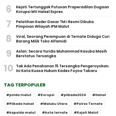
6
Kejati Tertunggak Putusan Praperadilan Dugaan
Korupsi MV Halsel Expres
7
Pelatihan Kader Dasar TM I Resmi Dibuka
Pimpinan Wilayah IPM Malut
8
Viral, Seorang Perempuan di Ternate Diduga Curi
Barang Milik Toko Alfamidi
9
Aslan: Secara Yuridis Muhammad Kasuba Masih
Berstatus Tersangka
10
Tak Ada Penahanan 15 Tersangka Pengeroyokan;
Ini Kata Kuasa Hukum Kades Foyoa Tabaru
TAG TERPOPULER
polda malut
Korupsi
pilkada2024
Halsel
Pilkada halsel
Maluku Utara
Polres Ternate
kapolda malut
kota ternate
Kejati Malut