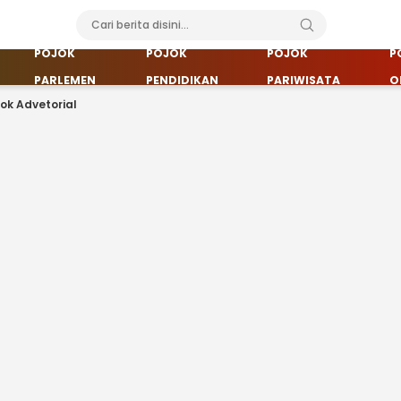
POJOK
POJOK
POJOK
P
PARLEMEN
PENDIDIKAN
PARIWISATA
O
jok Advetorial