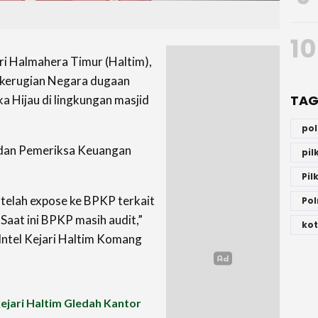
10
i Halmahera Timur (Haltim),
 kerugian Negara dugaan
TAG
a Hijau di lingkungan masjid
po
Badan Pemeriksa Keuangan
pi
Pil
m telah expose ke BPKP terkait
Pol
Saat ini BPKP masih audit,”
kot
 Intel Kejari Haltim Komang
ejari Haltim Gledah Kantor