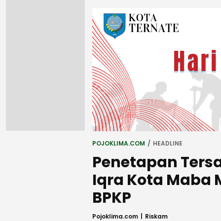
POJOKLIMA.COM
HEADLINE
Penetapan Ters
Iqra Kota Maba 
BPKP
Pojoklima.com
Riskam