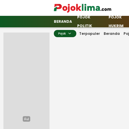
POJOK
POJOK
pojoklima.com
Mojokin
BERANDA
POLITIK
HUKRIM
Terpopuler
Beranda
Po
Pojok