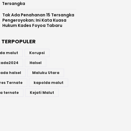
Tersangka
Tak Ada Penahanan 15 Tersangka
Pengeroyokan; Ini Kata Kuasa
Hukum Kades Foyoa Tabaru
 TERPOPULER
lda malut
Korupsi
lkada2024
Halsel
kada halsel
Maluku Utara
res Ternate
kapolda malut
a ternate
Kejati Malut