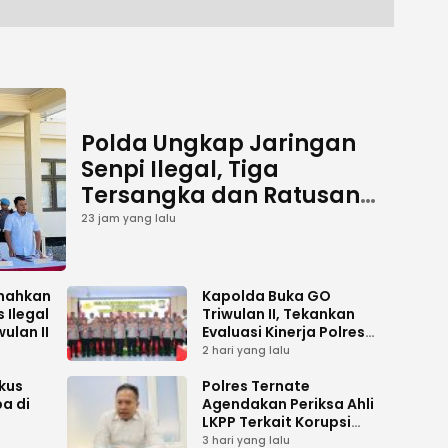
Polda Ungkap Jaringan
Senpi Ilegal, Tiga
Tersangka dan Ratusan
Amunisi Diamankan
23 jam yang lalu
snahkan
Kapolda Buka GO
 Ilegal
Triwulan II, Tekankan
ulan II
Evaluasi Kinerja Polres
Jajaran
2 hari yang lalu
kus
Polres Ternate
a di
Agendakan Periksa Ahli
LKPP Terkait Korupsi
Cold Storage
3 hari yang lalu