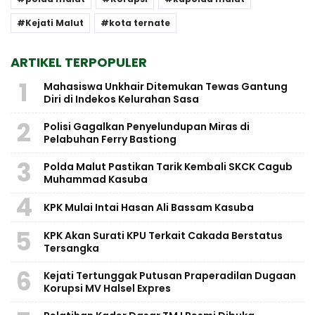
Kejati Malut
kota ternate
ARTIKEL TERPOPULER
1
Mahasiswa Unkhair Ditemukan Tewas Gantung
Diri di Indekos Kelurahan Sasa
2
Polisi Gagalkan Penyelundupan Miras di
Pelabuhan Ferry Bastiong
3
Polda Malut Pastikan Tarik Kembali SKCK Cagub
Muhammad Kasuba
4
KPK Mulai Intai Hasan Ali Bassam Kasuba
5
KPK Akan Surati KPU Terkait Cakada Berstatus
Tersangka
6
Kejati Tertunggak Putusan Praperadilan Dugaan
Korupsi MV Halsel Expres