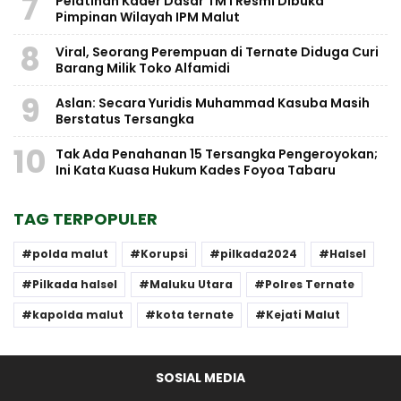
7
Pelatihan Kader Dasar TM I Resmi Dibuka
Pimpinan Wilayah IPM Malut
8
Viral, Seorang Perempuan di Ternate Diduga Curi
Barang Milik Toko Alfamidi
9
Aslan: Secara Yuridis Muhammad Kasuba Masih
Berstatus Tersangka
10
Tak Ada Penahanan 15 Tersangka Pengeroyokan;
Ini Kata Kuasa Hukum Kades Foyoa Tabaru
TAG TERPOPULER
polda malut
Korupsi
pilkada2024
Halsel
Pilkada halsel
Maluku Utara
Polres Ternate
kapolda malut
kota ternate
Kejati Malut
SOSIAL MEDIA