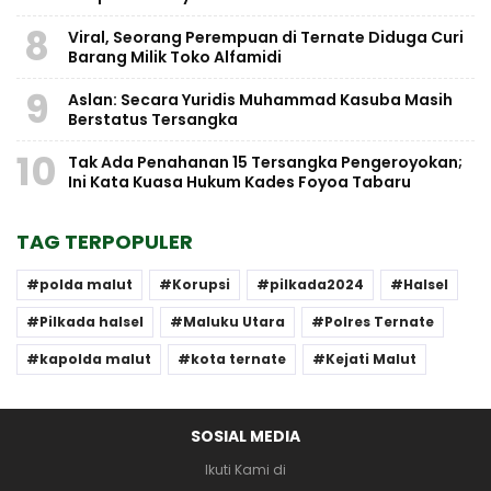
8
Viral, Seorang Perempuan di Ternate Diduga Curi
Barang Milik Toko Alfamidi
9
Aslan: Secara Yuridis Muhammad Kasuba Masih
Berstatus Tersangka
10
Tak Ada Penahanan 15 Tersangka Pengeroyokan;
Ini Kata Kuasa Hukum Kades Foyoa Tabaru
TAG TERPOPULER
polda malut
Korupsi
pilkada2024
Halsel
Pilkada halsel
Maluku Utara
Polres Ternate
kapolda malut
kota ternate
Kejati Malut
SOSIAL MEDIA
Ikuti Kami di