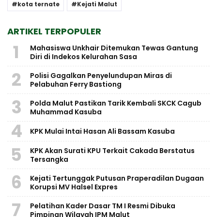
kota ternate
Kejati Malut
ARTIKEL TERPOPULER
1
Mahasiswa Unkhair Ditemukan Tewas Gantung
Diri di Indekos Kelurahan Sasa
2
Polisi Gagalkan Penyelundupan Miras di
Pelabuhan Ferry Bastiong
3
Polda Malut Pastikan Tarik Kembali SKCK Cagub
Muhammad Kasuba
4
KPK Mulai Intai Hasan Ali Bassam Kasuba
5
KPK Akan Surati KPU Terkait Cakada Berstatus
Tersangka
6
Kejati Tertunggak Putusan Praperadilan Dugaan
Korupsi MV Halsel Expres
7
Pelatihan Kader Dasar TM I Resmi Dibuka
Pimpinan Wilayah IPM Malut