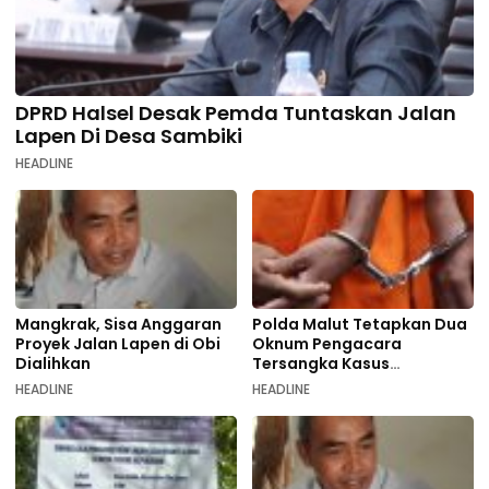
DPRD Halsel Desak Pemda Tuntaskan Jalan
Lapen Di Desa Sambiki
HEADLINE
Mangkrak, Sisa Anggaran
Polda Malut Tetapkan Dua
Proyek Jalan Lapen di Obi
Oknum Pengacara
Dialihkan
Tersangka Kasus
Pemalsuan Dokumen
HEADLINE
HEADLINE