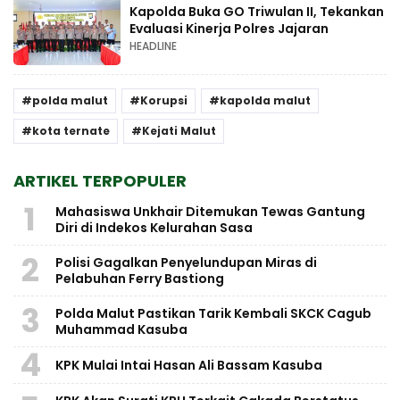
Kapolda Buka GO Triwulan II, Tekankan
Evaluasi Kinerja Polres Jajaran
HEADLINE
polda malut
Korupsi
kapolda malut
kota ternate
Kejati Malut
ARTIKEL TERPOPULER
1
Mahasiswa Unkhair Ditemukan Tewas Gantung
Diri di Indekos Kelurahan Sasa
2
Polisi Gagalkan Penyelundupan Miras di
Pelabuhan Ferry Bastiong
3
Polda Malut Pastikan Tarik Kembali SKCK Cagub
Muhammad Kasuba
4
KPK Mulai Intai Hasan Ali Bassam Kasuba