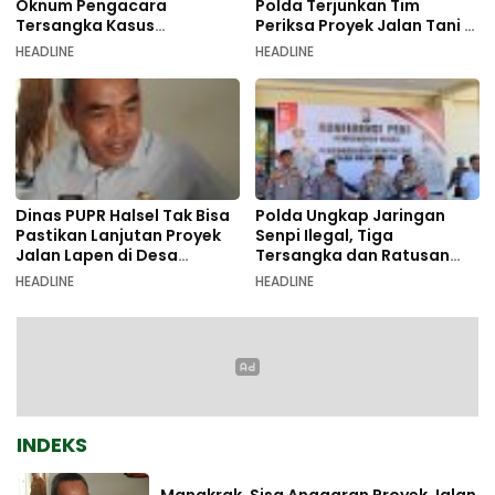
Oknum Pengacara
Polda Terjunkan Tim
Tersangka Kasus
Periksa Proyek Jalan Tani di
Pemalsuan Dokumen
Galala
HEADLINE
HEADLINE
Dinas PUPR Halsel Tak Bisa
Polda Ungkap Jaringan
Pastikan Lanjutan Proyek
Senpi Ilegal, Tiga
Jalan Lapen di Desa
Tersangka dan Ratusan
Sambiki
Amunisi Diamankan
HEADLINE
HEADLINE
INDEKS
Mangkrak, Sisa Anggaran Proyek Jalan