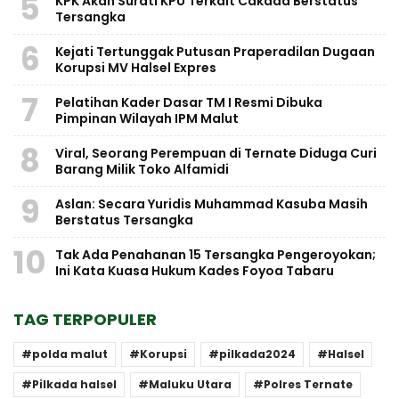
5
KPK Akan Surati KPU Terkait Cakada Berstatus
Tersangka
6
Kejati Tertunggak Putusan Praperadilan Dugaan
Korupsi MV Halsel Expres
7
Pelatihan Kader Dasar TM I Resmi Dibuka
Pimpinan Wilayah IPM Malut
8
Viral, Seorang Perempuan di Ternate Diduga Curi
Barang Milik Toko Alfamidi
9
Aslan: Secara Yuridis Muhammad Kasuba Masih
Berstatus Tersangka
10
Tak Ada Penahanan 15 Tersangka Pengeroyokan;
Ini Kata Kuasa Hukum Kades Foyoa Tabaru
TAG TERPOPULER
polda malut
Korupsi
pilkada2024
Halsel
Pilkada halsel
Maluku Utara
Polres Ternate