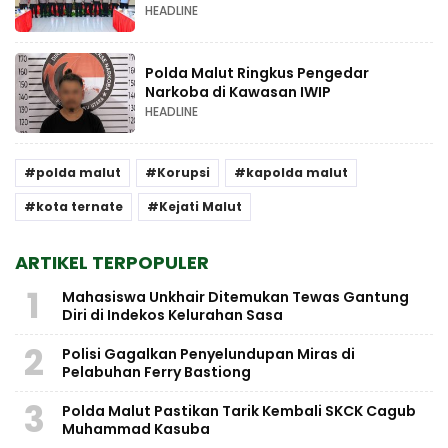
HEADLINE
Polda Malut Ringkus Pengedar
Narkoba di Kawasan IWIP
HEADLINE
polda malut
Korupsi
kapolda malut
kota ternate
Kejati Malut
ARTIKEL TERPOPULER
1
Mahasiswa Unkhair Ditemukan Tewas Gantung
Diri di Indekos Kelurahan Sasa
2
Polisi Gagalkan Penyelundupan Miras di
Pelabuhan Ferry Bastiong
3
Polda Malut Pastikan Tarik Kembali SKCK Cagub
Muhammad Kasuba