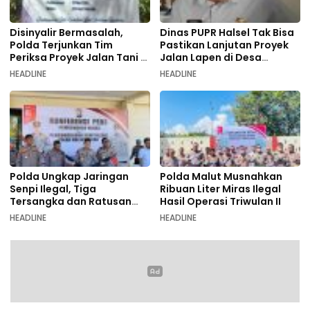
Disinyalir Bermasalah,
Dinas PUPR Halsel Tak Bisa
Polda Terjunkan Tim
Pastikan Lanjutan Proyek
Periksa Proyek Jalan Tani di
Jalan Lapen di Desa
Galala
Sambiki
HEADLINE
HEADLINE
Polda Ungkap Jaringan
Polda Malut Musnahkan
Senpi Ilegal, Tiga
Ribuan Liter Miras Ilegal
Tersangka dan Ratusan
Hasil Operasi Triwulan II
Amunisi Diamankan
HEADLINE
HEADLINE