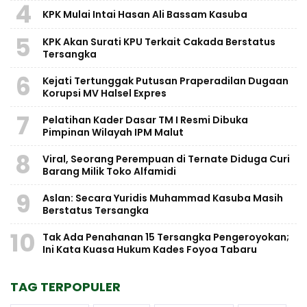
4
KPK Mulai Intai Hasan Ali Bassam Kasuba
5
KPK Akan Surati KPU Terkait Cakada Berstatus
Tersangka
6
Kejati Tertunggak Putusan Praperadilan Dugaan
Korupsi MV Halsel Expres
7
Pelatihan Kader Dasar TM I Resmi Dibuka
Pimpinan Wilayah IPM Malut
8
Viral, Seorang Perempuan di Ternate Diduga Curi
Barang Milik Toko Alfamidi
9
Aslan: Secara Yuridis Muhammad Kasuba Masih
Berstatus Tersangka
10
Tak Ada Penahanan 15 Tersangka Pengeroyokan;
Ini Kata Kuasa Hukum Kades Foyoa Tabaru
TAG TERPOPULER