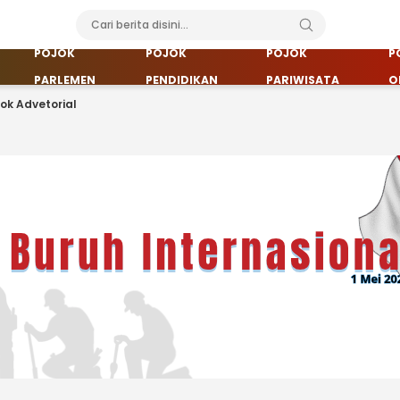
POJOK
POJOK
POJOK
P
PARLEMEN
PENDIDIKAN
PARIWISATA
O
jok Advetorial