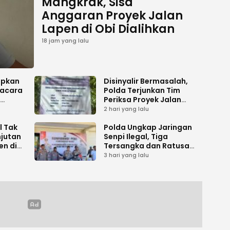
Mangkrak, Sisa
Anggaran Proyek Jalan
Lapen di Obi Dialihkan
18 jam yang lalu
apkan
Disinyalir Bermasalah,
acara
Polda Terjunkan Tim
Periksa Proyek Jalan
umen
Tani di Galala
2 hari yang lalu
l Tak
Polda Ungkap Jaringan
njutan
Senpi Ilegal, Tiga
en di
Tersangka dan Ratusan
Amunisi Diamankan
3 hari yang lalu