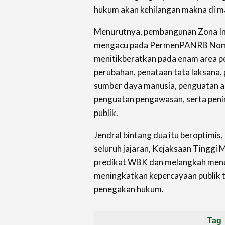
hukum akan kehilangan makna di m
Menurutnya, pembangunan Zona Int
mengacu pada PermenPANRB Nomo
menitikberatkan pada enam area p
perubahan, penataan tata laksana
sumber daya manusia, penguatan aku
penguatan pengawasan, serta peni
publik.
‎Jendral bintang dua itu
beroptimis,
seluruh jajaran, Kejaksaan Tinggi
predikat WBK dan melangkah men
meningkatkan kepercayaan publik 
penegakan hukum.
Tag