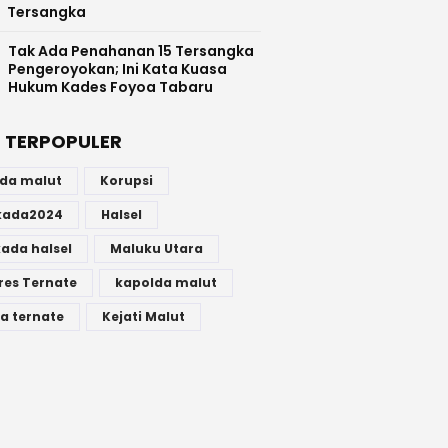
Tersangka
Tak Ada Penahanan 15 Tersangka
Pengeroyokan; Ini Kata Kuasa
Hukum Kades Foyoa Tabaru
 TERPOPULER
lda malut
Korupsi
lkada2024
Halsel
kada halsel
Maluku Utara
res Ternate
kapolda malut
a ternate
Kejati Malut