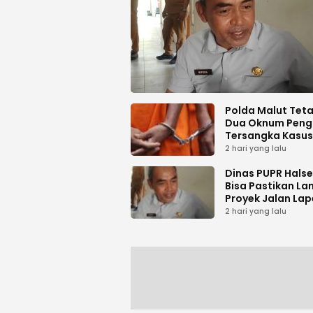
Polda Malut Tet
Dua Oknum Peng
Tersangka Kasus
Pemalsuan Dok
2 hari yang lalu
Dinas PUPR Halse
Bisa Pastikan La
Proyek Jalan Lap
Desa Sambiki
2 hari yang lalu