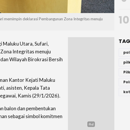
10
fari memimpin deklarasi Pembangunan Zona Integritas menuju
TAG
 Maluku Utara, Sufari,
Zona Integritas menuju
po
dan Wilayah Birokrasi Bersih
pi
Pil
aman Kantor Kejati Maluku
Pol
ti, asisten, Kepala Tata
kot
 pegawai, Kamis (29/1/2026).
san balon dan pembentukan
han sebagai simbol komitmen