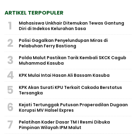
ARTIKEL TERPOPULER
1
Mahasiswa Unkhair Ditemukan Tewas Gantung
Diri di Indekos Kelurahan Sasa
2
Polisi Gagalkan Penyelundupan Miras di
Pelabuhan Ferry Bastiong
3
Polda Malut Pastikan Tarik Kembali SKCK Cagub
Muhammad Kasuba
4
KPK Mulai Intai Hasan Ali Bassam Kasuba
5
KPK Akan Surati KPU Terkait Cakada Berstatus
Tersangka
6
Kejati Tertunggak Putusan Praperadilan Dugaan
Korupsi MV Halsel Expres
7
Pelatihan Kader Dasar TM I Resmi Dibuka
Pimpinan Wilayah IPM Malut