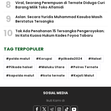
8
Viral, Seorang Perempuan di Ternate Diduga Curi
Barang Milik Toko Alfamidi
9
Aslan: Secara Yuridis Muhammad Kasuba Masih
Berstatus Tersangka
10
Tak Ada Penahanan 15 Tersangka Pengeroyokan;
Ini Kata Kuasa Hukum Kades Foyoa Tabaru
TAG TERPOPULER
polda malut
Korupsi
pilkada2024
Halsel
Pilkada halsel
Maluku Utara
Polres Ternate
kapolda malut
kota ternate
Kejati Malut
SOSIAL MEDIA
Ikuti Kami di