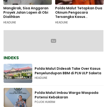
Mangkrak, Sisa Anggaran
Polda Malut Tetapkan Dua
Proyek Jalan Lapen di Obi
Oknum Pengacara
Dialihkan
Tersangka Kasus
Pemalsuan Dokumen
HEADLINE
HEADLINE
INDEKS
Polda Malut Didesak Take Over Kasus
Penyelundupan BBM di PLN ULP Saketa
HEADLINE
Polda Malut Imbau Warga Waspada
Potensi Kebakaran
POJOK HUKRIM