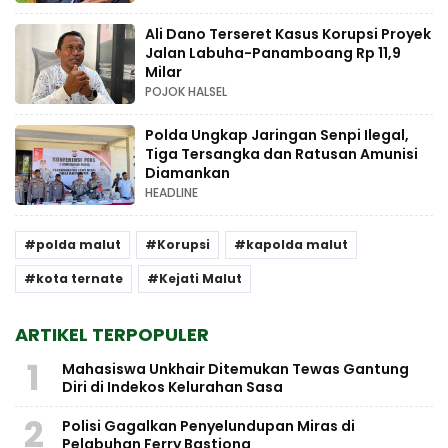
Ali Dano Terseret Kasus Korupsi Proyek
Jalan Labuha-Panamboang Rp 11,9
Milar
POJOK HALSEL
Polda Ungkap Jaringan Senpi Ilegal,
Tiga Tersangka dan Ratusan Amunisi
Diamankan
HEADLINE
polda malut
Korupsi
kapolda malut
kota ternate
Kejati Malut
ARTIKEL TERPOPULER
1
Mahasiswa Unkhair Ditemukan Tewas Gantung
Diri di Indekos Kelurahan Sasa
2
Polisi Gagalkan Penyelundupan Miras di
Pelabuhan Ferry Bastiong