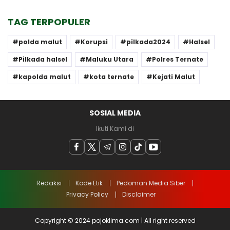
TAG TERPOPULER
polda malut
Korupsi
pilkada2024
Halsel
Pilkada halsel
Maluku Utara
Polres Ternate
kapolda malut
kota ternate
Kejati Malut
SOSIAL MEDIA
Ikuti Kami di
Redaksi
Kode Etik
Pedoman Media Siber
Privacy Policy
Disclaimer
Copyright © 2024 pojoklima.com | All right reserved