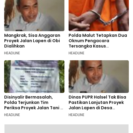
Mangkrak, Sisa Anggaran
Polda Malut Tetapkan Dua
Proyek Jalan Lapen di Obi
Oknum Pengacara
Dialihkan
Tersangka Kasus
Pemalsuan Dokumen
HEADLINE
HEADLINE
Disinyalir Bermasalah,
Dinas PUPR Halsel Tak Bisa
Polda Terjunkan Tim
Pastikan Lanjutan Proyek
Periksa Proyek Jalan Tani di
Jalan Lapen di Desa
Galala
Sambiki
HEADLINE
HEADLINE