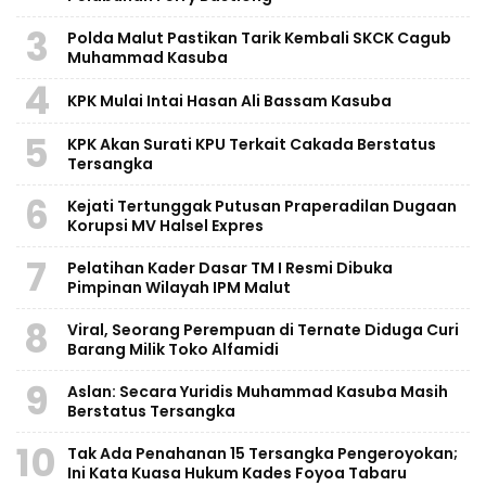
3
Polda Malut Pastikan Tarik Kembali SKCK Cagub
Muhammad Kasuba
4
KPK Mulai Intai Hasan Ali Bassam Kasuba
5
KPK Akan Surati KPU Terkait Cakada Berstatus
Tersangka
6
Kejati Tertunggak Putusan Praperadilan Dugaan
Korupsi MV Halsel Expres
7
Pelatihan Kader Dasar TM I Resmi Dibuka
Pimpinan Wilayah IPM Malut
8
Viral, Seorang Perempuan di Ternate Diduga Curi
Barang Milik Toko Alfamidi
9
Aslan: Secara Yuridis Muhammad Kasuba Masih
Berstatus Tersangka
10
Tak Ada Penahanan 15 Tersangka Pengeroyokan;
Ini Kata Kuasa Hukum Kades Foyoa Tabaru