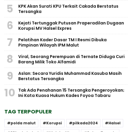
5
KPK Akan Surati KPU Terkait Cakada Berstatus
Tersangka
6
Kejati Tertunggak Putusan Praperadilan Dugaan
Korupsi MV Halsel Expres
7
Pelatihan Kader Dasar TM I Resmi Dibuka
Pimpinan Wilayah IPM Malut
8
Viral, Seorang Perempuan di Ternate Diduga Curi
Barang Milik Toko Alfamidi
9
Aslan: Secara Yuridis Muhammad Kasuba Masih
Berstatus Tersangka
10
Tak Ada Penahanan 15 Tersangka Pengeroyokan;
Ini Kata Kuasa Hukum Kades Foyoa Tabaru
TAG TERPOPULER
polda malut
Korupsi
pilkada2024
Halsel