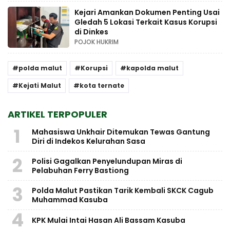
Kejari Amankan Dokumen Penting Usai
Gledah 5 Lokasi Terkait Kasus Korupsi
di Dinkes
POJOK HUKRIM
polda malut
Korupsi
kapolda malut
Kejati Malut
kota ternate
ARTIKEL TERPOPULER
1
Mahasiswa Unkhair Ditemukan Tewas Gantung
Diri di Indekos Kelurahan Sasa
2
Polisi Gagalkan Penyelundupan Miras di
Pelabuhan Ferry Bastiong
3
Polda Malut Pastikan Tarik Kembali SKCK Cagub
Muhammad Kasuba
4
KPK Mulai Intai Hasan Ali Bassam Kasuba