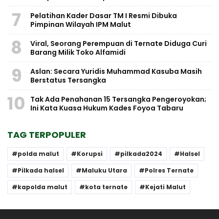
7
Pelatihan Kader Dasar TM I Resmi Dibuka
Pimpinan Wilayah IPM Malut
8
Viral, Seorang Perempuan di Ternate Diduga Curi
Barang Milik Toko Alfamidi
9
Aslan: Secara Yuridis Muhammad Kasuba Masih
Berstatus Tersangka
10
Tak Ada Penahanan 15 Tersangka Pengeroyokan;
Ini Kata Kuasa Hukum Kades Foyoa Tabaru
TAG TERPOPULER
polda malut
Korupsi
pilkada2024
Halsel
Pilkada halsel
Maluku Utara
Polres Ternate
kapolda malut
kota ternate
Kejati Malut