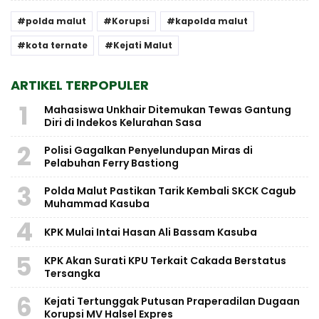
polda malut
Korupsi
kapolda malut
kota ternate
Kejati Malut
ARTIKEL TERPOPULER
1
Mahasiswa Unkhair Ditemukan Tewas Gantung
Diri di Indekos Kelurahan Sasa
2
Polisi Gagalkan Penyelundupan Miras di
Pelabuhan Ferry Bastiong
3
Polda Malut Pastikan Tarik Kembali SKCK Cagub
Muhammad Kasuba
4
KPK Mulai Intai Hasan Ali Bassam Kasuba
5
KPK Akan Surati KPU Terkait Cakada Berstatus
Tersangka
6
Kejati Tertunggak Putusan Praperadilan Dugaan
Korupsi MV Halsel Expres