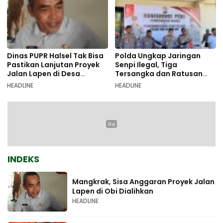
Dinas PUPR Halsel Tak Bisa
Polda Ungkap Jaringan
Pastikan Lanjutan Proyek
Senpi Ilegal, Tiga
Jalan Lapen di Desa
Tersangka dan Ratusan
Sambiki
Amunisi Diamankan
HEADLINE
HEADLINE
INDEKS
Mangkrak, Sisa Anggaran Proyek Jalan
Lapen di Obi Dialihkan
HEADLINE