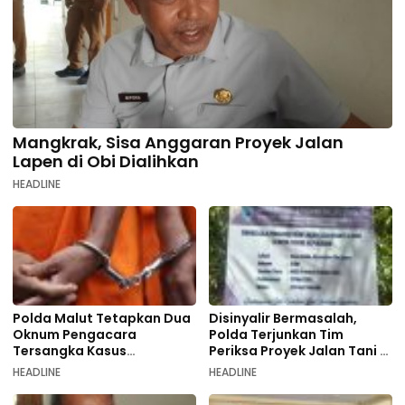
Mangkrak, Sisa Anggaran Proyek Jalan
Lapen di Obi Dialihkan
HEADLINE
Polda Malut Tetapkan Dua
Disinyalir Bermasalah,
Oknum Pengacara
Polda Terjunkan Tim
Tersangka Kasus
Periksa Proyek Jalan Tani di
Pemalsuan Dokumen
Galala
HEADLINE
HEADLINE