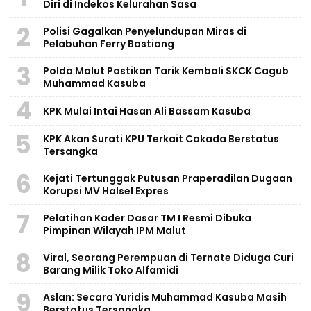
Diri di Indekos Kelurahan Sasa
2
Polisi Gagalkan Penyelundupan Miras di
Pelabuhan Ferry Bastiong
3
Polda Malut Pastikan Tarik Kembali SKCK Cagub
Muhammad Kasuba
4
KPK Mulai Intai Hasan Ali Bassam Kasuba
5
KPK Akan Surati KPU Terkait Cakada Berstatus
Tersangka
6
Kejati Tertunggak Putusan Praperadilan Dugaan
Korupsi MV Halsel Expres
7
Pelatihan Kader Dasar TM I Resmi Dibuka
Pimpinan Wilayah IPM Malut
8
Viral, Seorang Perempuan di Ternate Diduga Curi
Barang Milik Toko Alfamidi
9
Aslan: Secara Yuridis Muhammad Kasuba Masih
Berstatus Tersangka