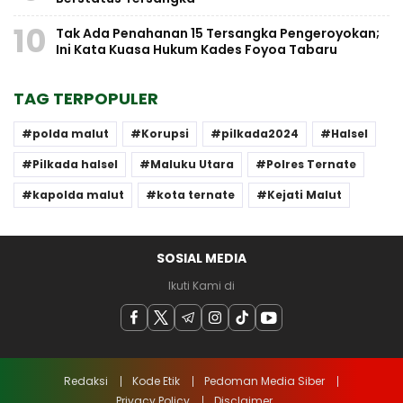
10
Tak Ada Penahanan 15 Tersangka Pengeroyokan;
Ini Kata Kuasa Hukum Kades Foyoa Tabaru
TAG TERPOPULER
polda malut
Korupsi
pilkada2024
Halsel
Pilkada halsel
Maluku Utara
Polres Ternate
kapolda malut
kota ternate
Kejati Malut
SOSIAL MEDIA
Ikuti Kami di
Redaksi
Kode Etik
Pedoman Media Siber
Privacy Policy
Disclaimer