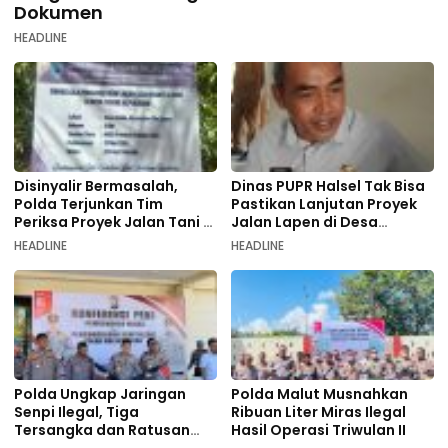
Dokumen
HEADLINE
Disinyalir Bermasalah,
Dinas PUPR Halsel Tak Bisa
Polda Terjunkan Tim
Pastikan Lanjutan Proyek
Periksa Proyek Jalan Tani di
Jalan Lapen di Desa
Galala
Sambiki
HEADLINE
HEADLINE
Polda Ungkap Jaringan
Polda Malut Musnahkan
Senpi Ilegal, Tiga
Ribuan Liter Miras Ilegal
Tersangka dan Ratusan
Hasil Operasi Triwulan II
Amunisi Diamankan