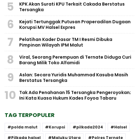
5
KPK Akan Surati KPU Terkait Cakada Berstatus
Tersangka
6
Kejati Tertunggak Putusan Praperadilan Dugaan
Korupsi MV Halsel Expres
7
Pelatihan Kader Dasar TM I Resmi Dibuka
Pimpinan Wilayah IPM Malut
8
Viral, Seorang Perempuan di Ternate Diduga Curi
Barang Milik Toko Alfamidi
9
Aslan: Secara Yuridis Muhammad Kasuba Masih
Berstatus Tersangka
10
Tak Ada Penahanan 15 Tersangka Pengeroyokan;
Ini Kata Kuasa Hukum Kades Foyoa Tabaru
TAG TERPOPULER
polda malut
Korupsi
pilkada2024
Halsel
Pilkada halsel
Maluku Utara
Polres Ternate