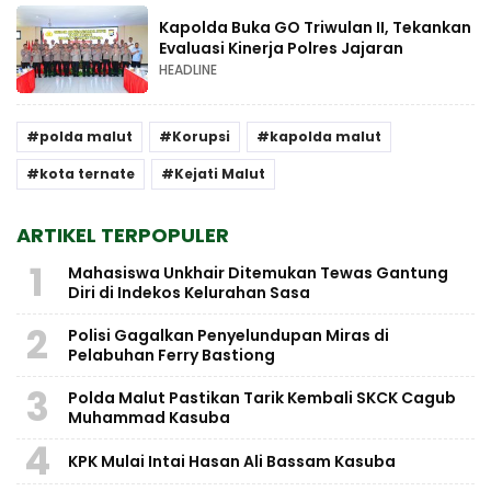
Kapolda Buka GO Triwulan II, Tekankan
Evaluasi Kinerja Polres Jajaran
HEADLINE
polda malut
Korupsi
kapolda malut
kota ternate
Kejati Malut
ARTIKEL TERPOPULER
1
Mahasiswa Unkhair Ditemukan Tewas Gantung
Diri di Indekos Kelurahan Sasa
2
Polisi Gagalkan Penyelundupan Miras di
Pelabuhan Ferry Bastiong
3
Polda Malut Pastikan Tarik Kembali SKCK Cagub
Muhammad Kasuba
4
KPK Mulai Intai Hasan Ali Bassam Kasuba