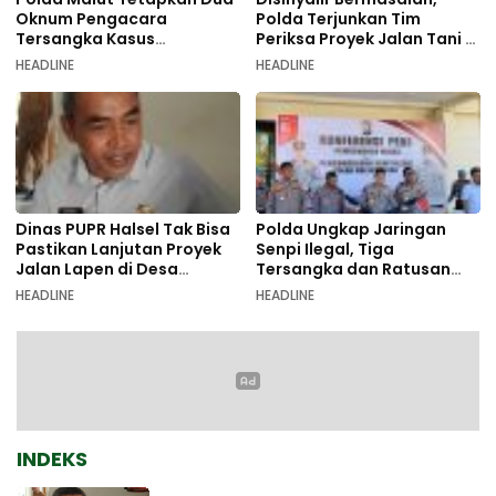
Oknum Pengacara
Polda Terjunkan Tim
Tersangka Kasus
Periksa Proyek Jalan Tani di
Pemalsuan Dokumen
Galala
HEADLINE
HEADLINE
Dinas PUPR Halsel Tak Bisa
Polda Ungkap Jaringan
Pastikan Lanjutan Proyek
Senpi Ilegal, Tiga
Jalan Lapen di Desa
Tersangka dan Ratusan
Sambiki
Amunisi Diamankan
HEADLINE
HEADLINE
INDEKS