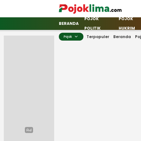
POJOK
POJOK
pojoklima.com
Mojokin
BERANDA
POLITIK
HUKRIM
Terpopuler
Beranda
Po
Pojok