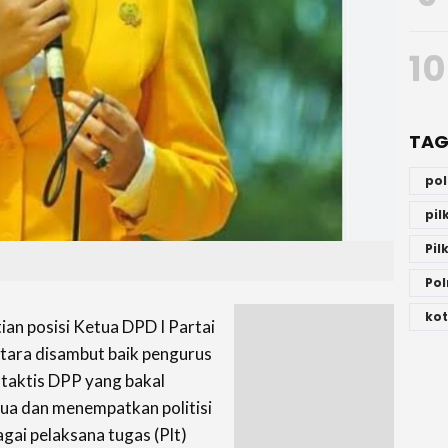
10
TAG
po
pi
Pil
Pol
kot
an posisi Ketua DPD I Partai
tara disambut baik pengurus
 taktis DPP yang bakal
tua dan menempatkan politisi
agai pelaksana tugas (Plt)