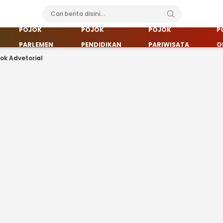
POJOK
POJOK
POJOK
P
PARLEMEN
PENDIDIKAN
PARIWISATA
O
jok Advetorial