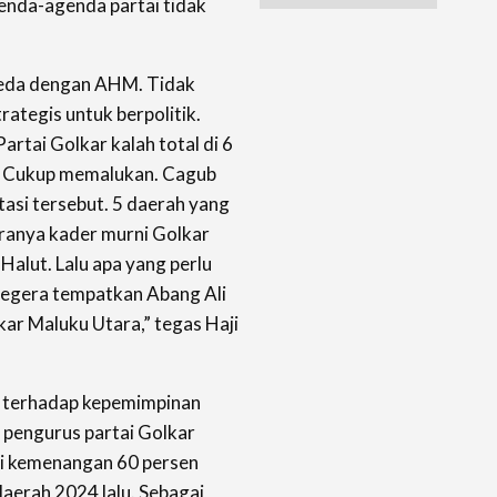
genda-agenda partai tidak
beda dengan AHM. Tidak
rategis untuk berpolitik.
artai Golkar kalah total di 6
. Cukup memalukan. Cagub
tasi tersebut. 5 daerah yang
ranya kader murni Golkar
 Halut. Lalu apa yang perlu
 segera tempatkan Abang Ali
kar Maluku Utara,” tegas Haji
si terhadap kepemimpinan
 pengurus partai Golkar
hi kemenangan 60 persen
aerah 2024 lalu. Sebagai