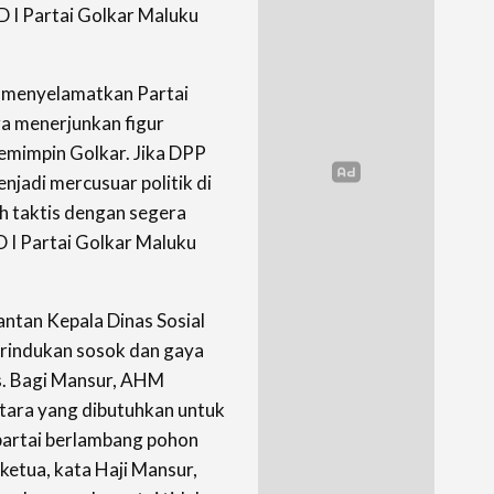
D I Partai Golkar Maluku
ra menyelamatkan Partai
a menerjunkan figur
memimpin Golkar. Jika DPP
njadi mercusuar politik di
ah taktis dengan segera
D I Partai Golkar Maluku
antan Kepala Dinas Sosial
erindukan sosok dan gaya
. Bagi Mansur, AHM
Utara yang dibutuhkan untuk
partai berlambang pohon
 ketua, kata Haji Mansur,