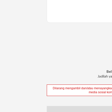
Bel
Jadilah y
Dilarang mengambil dan/atau menayangkan 
media sosial kom