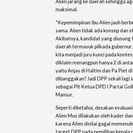
Alien jarang ke daerah sehingga a
maksimal.
“Kepemimpinan Ibu Alien jauh ber
sama. Alien tidak ada konsep dan st
Akibatnya, kandidat yang diusung P
daerah termasuk pilkada gubernur
kita menjadi juru kunci pada kontes
diklaim menangpun hanya 2 di anta
yaitu Anjas di Haltim dan Pa Piet di
dibanggakan? Jadi DPP sekali lagi
sebagai Plt Ketua DPD I Partai Gol
Mansur.
Seperti diketahui, desakan evalua
Alien Mus dilakukan oleh kader dan
karena Alien dinilai gagal memenu
target DPP pada pemilihan kepala d