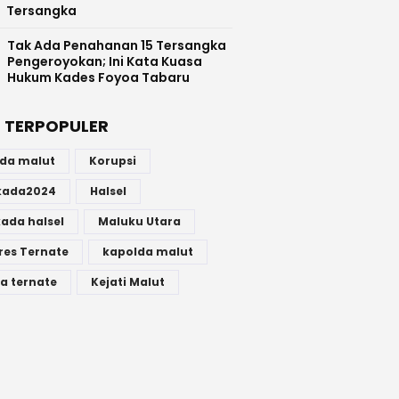
Tersangka
Tak Ada Penahanan 15 Tersangka
Pengeroyokan; Ini Kata Kuasa
Hukum Kades Foyoa Tabaru
 TERPOPULER
lda malut
Korupsi
lkada2024
Halsel
kada halsel
Maluku Utara
res Ternate
kapolda malut
a ternate
Kejati Malut