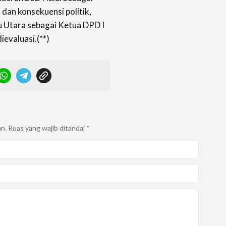
an konsekuensi politik,
u Utara sebagai Ketua DPD I
ievaluasi.(**)
an.
Ruas yang wajib ditandai
*