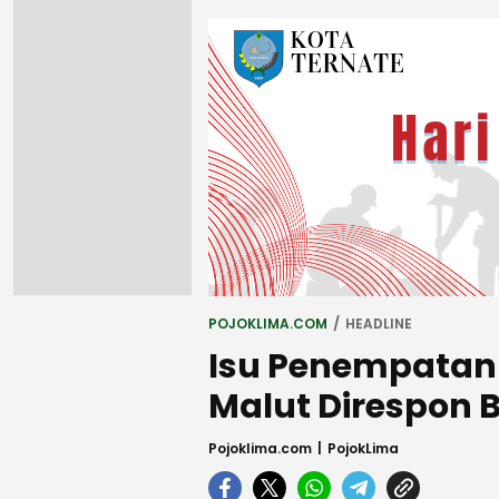
POJOKLIMA.COM
HEADLINE
Isu Penempatan 
Malut Direspon 
Pojoklima.com
PojokLima