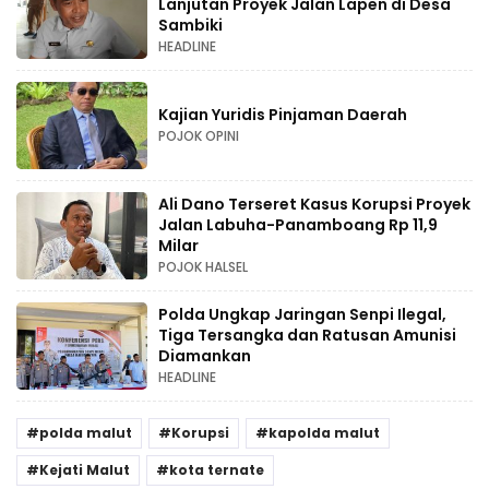
Lanjutan Proyek Jalan Lapen di Desa
Sambiki
HEADLINE
Kajian Yuridis Pinjaman Daerah
POJOK OPINI
Ali Dano Terseret Kasus Korupsi Proyek
Jalan Labuha-Panamboang Rp 11,9
Milar
POJOK HALSEL
Polda Ungkap Jaringan Senpi Ilegal,
Tiga Tersangka dan Ratusan Amunisi
Diamankan
HEADLINE
polda malut
Korupsi
kapolda malut
Kejati Malut
kota ternate