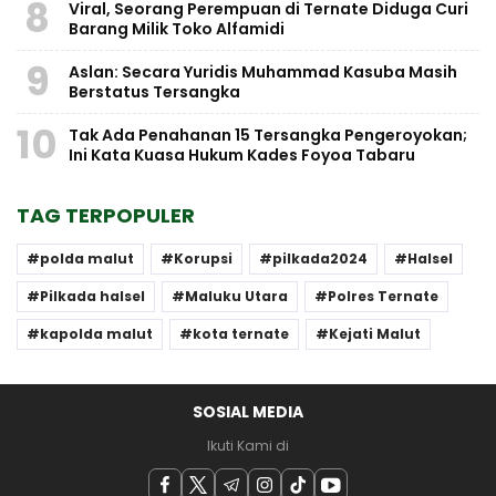
8
Viral, Seorang Perempuan di Ternate Diduga Curi
Barang Milik Toko Alfamidi
9
Aslan: Secara Yuridis Muhammad Kasuba Masih
Berstatus Tersangka
10
Tak Ada Penahanan 15 Tersangka Pengeroyokan;
Ini Kata Kuasa Hukum Kades Foyoa Tabaru
TAG TERPOPULER
polda malut
Korupsi
pilkada2024
Halsel
Pilkada halsel
Maluku Utara
Polres Ternate
kapolda malut
kota ternate
Kejati Malut
SOSIAL MEDIA
Ikuti Kami di