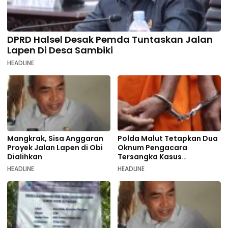
DPRD Halsel Desak Pemda Tuntaskan Jalan
Lapen Di Desa Sambiki
HEADLINE
Mangkrak, Sisa Anggaran
Polda Malut Tetapkan Dua
Proyek Jalan Lapen di Obi
Oknum Pengacara
Dialihkan
Tersangka Kasus
Pemalsuan Dokumen
HEADLINE
HEADLINE