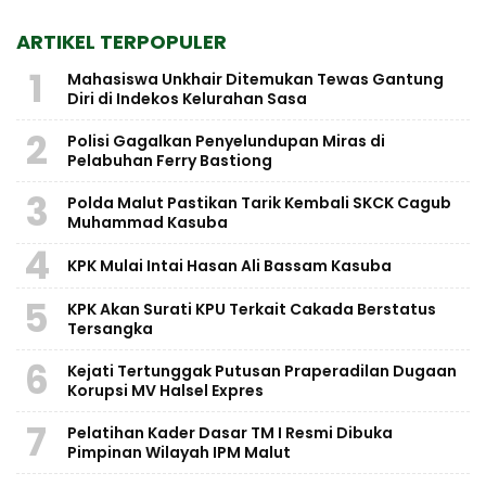
ARTIKEL TERPOPULER
1
Mahasiswa Unkhair Ditemukan Tewas Gantung
Diri di Indekos Kelurahan Sasa
2
Polisi Gagalkan Penyelundupan Miras di
Pelabuhan Ferry Bastiong
3
Polda Malut Pastikan Tarik Kembali SKCK Cagub
Muhammad Kasuba
4
KPK Mulai Intai Hasan Ali Bassam Kasuba
5
KPK Akan Surati KPU Terkait Cakada Berstatus
Tersangka
6
Kejati Tertunggak Putusan Praperadilan Dugaan
Korupsi MV Halsel Expres
7
Pelatihan Kader Dasar TM I Resmi Dibuka
Pimpinan Wilayah IPM Malut