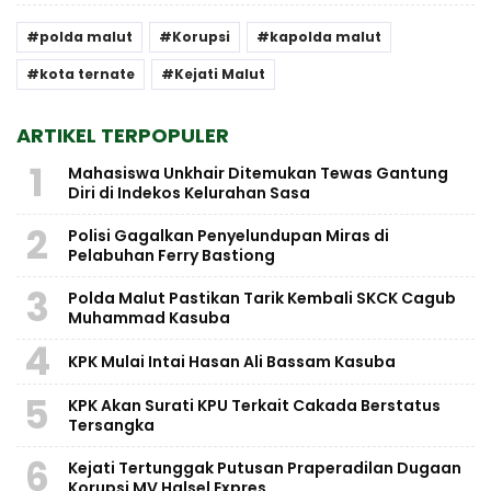
polda malut
Korupsi
kapolda malut
kota ternate
Kejati Malut
ARTIKEL TERPOPULER
1
Mahasiswa Unkhair Ditemukan Tewas Gantung
Diri di Indekos Kelurahan Sasa
2
Polisi Gagalkan Penyelundupan Miras di
Pelabuhan Ferry Bastiong
3
Polda Malut Pastikan Tarik Kembali SKCK Cagub
Muhammad Kasuba
4
KPK Mulai Intai Hasan Ali Bassam Kasuba
5
KPK Akan Surati KPU Terkait Cakada Berstatus
Tersangka
6
Kejati Tertunggak Putusan Praperadilan Dugaan
Korupsi MV Halsel Expres