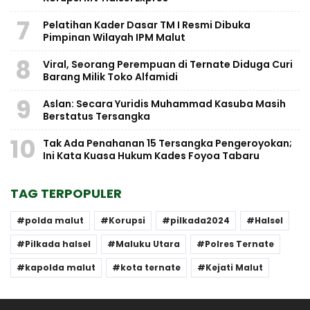
7
Pelatihan Kader Dasar TM I Resmi Dibuka
Pimpinan Wilayah IPM Malut
8
Viral, Seorang Perempuan di Ternate Diduga Curi
Barang Milik Toko Alfamidi
9
Aslan: Secara Yuridis Muhammad Kasuba Masih
Berstatus Tersangka
10
Tak Ada Penahanan 15 Tersangka Pengeroyokan;
Ini Kata Kuasa Hukum Kades Foyoa Tabaru
TAG TERPOPULER
polda malut
Korupsi
pilkada2024
Halsel
Pilkada halsel
Maluku Utara
Polres Ternate
kapolda malut
kota ternate
Kejati Malut