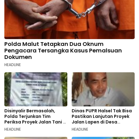
Polda Malut Tetapkan Dua Oknum
Pengacara Tersangka Kasus Pemalsuan
Dokumen
HEADLINE
Disinyalir Bermasalah,
Dinas PUPR Halsel Tak Bisa
Polda Terjunkan Tim
Pastikan Lanjutan Proyek
Periksa Proyek Jalan Tani di
Jalan Lapen di Desa
Galala
Sambiki
HEADLINE
HEADLINE