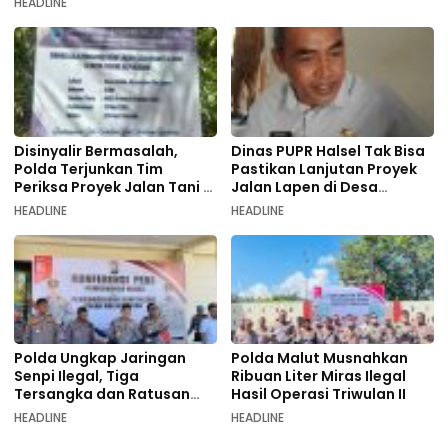
HEADLINE
Disinyalir Bermasalah,
Dinas PUPR Halsel Tak Bisa
Polda Terjunkan Tim
Pastikan Lanjutan Proyek
Periksa Proyek Jalan Tani di
Jalan Lapen di Desa
Galala
Sambiki
HEADLINE
HEADLINE
Polda Ungkap Jaringan
Polda Malut Musnahkan
Senpi Ilegal, Tiga
Ribuan Liter Miras Ilegal
Tersangka dan Ratusan
Hasil Operasi Triwulan II
Amunisi Diamankan
HEADLINE
HEADLINE