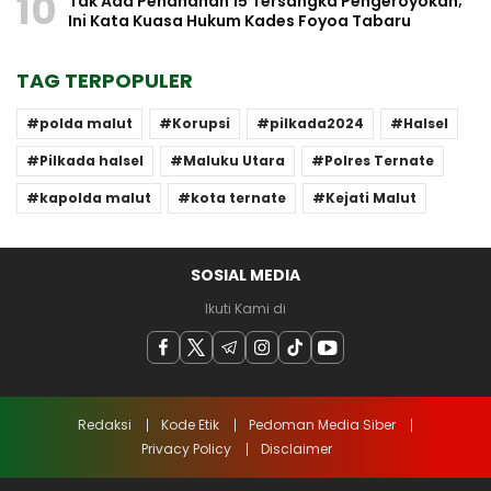
10
Tak Ada Penahanan 15 Tersangka Pengeroyokan;
Ini Kata Kuasa Hukum Kades Foyoa Tabaru
TAG TERPOPULER
polda malut
Korupsi
pilkada2024
Halsel
Pilkada halsel
Maluku Utara
Polres Ternate
kapolda malut
kota ternate
Kejati Malut
SOSIAL MEDIA
Ikuti Kami di
Redaksi
Kode Etik
Pedoman Media Siber
Privacy Policy
Disclaimer