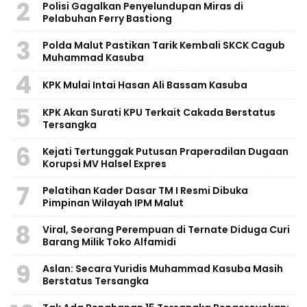
2
Polisi Gagalkan Penyelundupan Miras di
Pelabuhan Ferry Bastiong
3
Polda Malut Pastikan Tarik Kembali SKCK Cagub
Muhammad Kasuba
4
KPK Mulai Intai Hasan Ali Bassam Kasuba
5
KPK Akan Surati KPU Terkait Cakada Berstatus
Tersangka
6
Kejati Tertunggak Putusan Praperadilan Dugaan
Korupsi MV Halsel Expres
7
Pelatihan Kader Dasar TM I Resmi Dibuka
Pimpinan Wilayah IPM Malut
8
Viral, Seorang Perempuan di Ternate Diduga Curi
Barang Milik Toko Alfamidi
9
Aslan: Secara Yuridis Muhammad Kasuba Masih
Berstatus Tersangka