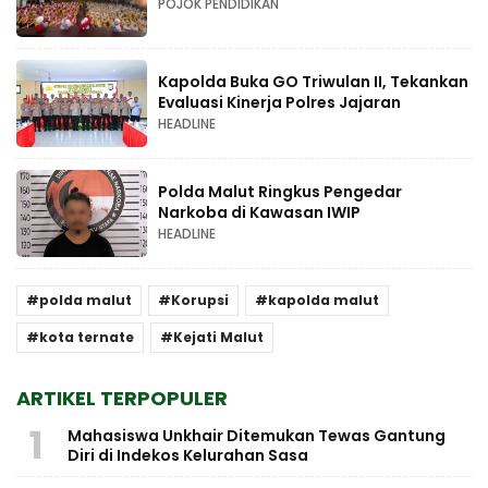
POJOK PENDIDIKAN
Kapolda Buka GO Triwulan II, Tekankan
Evaluasi Kinerja Polres Jajaran
HEADLINE
Polda Malut Ringkus Pengedar
Narkoba di Kawasan IWIP
HEADLINE
polda malut
Korupsi
kapolda malut
kota ternate
Kejati Malut
ARTIKEL TERPOPULER
1
Mahasiswa Unkhair Ditemukan Tewas Gantung
Diri di Indekos Kelurahan Sasa