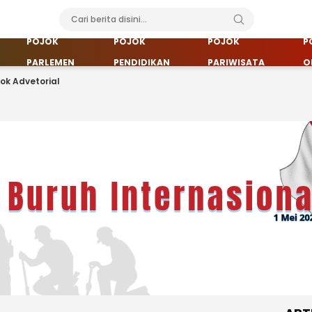
POJOK
POJOK
POJOK
P
PARLEMEN
PENDIDIKAN
PARIWISATA
O
jok Advetorial