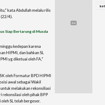
kot
u,” kata Abdullah melalu rilis
 (22/4).
aus Siap Bertarung di Musda
 minggu kedepan karena
ikan HIPMI, dan bahkan SL
MI yg diketuai oleh FA,”
n SK oleh Formatur BPD HIPMI
sisi awal sebagai Wakil
ntuk melakukan rekonsiliasi
i rekonsilasi oleh pihak BPP
 oleh SL telah bergeser.