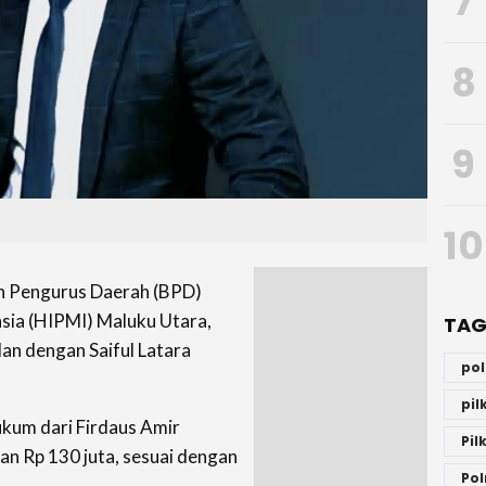
7
8
9
10
 Pengurus Daerah (BPD)
ia (HIPMI) Maluku Utara,
TAG
an dengan Saiful Latara
po
pi
ukum dari Firdaus Amir
Pil
an Rp 130 juta, sesuai dengan
Pol