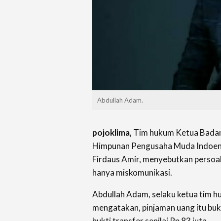
Abdullah Adam.
pojoklima,
Tim hukum Ketua Badan
Himpunan Pengusaha Muda Indoens
Firdaus Amir, menyebutkan persoal
hanya miskomunikasi.
Abdullah Adam, selaku ketua tim h
mengatakan, pinjaman uang itu buk
bukti transfer senilai Rp 83 juta.