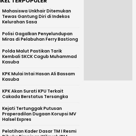
IKEL TERPOPULER
Mahasiswa Unkhair Ditemukan
Tewas Gantung Diri di Indekos
Kelurahan Sasa
Polisi Gagalkan Penyelundupan
Miras di Pelabuhan Ferry Bastiong
Polda Malut Pastikan Tarik
Kembali SKCK Cagub Muhammad
Kasuba
KPK Mulai Intai Hasan Ali Bassam
Kasuba
KPK Akan Surati KPU Terkait
Cakada Berstatus Tersangka
Kejati Tertunggak Putusan
Praperadilan Dugaan Korupsi MV
Halsel Expres
Pelatihan Kader Dasar TM I Resmi