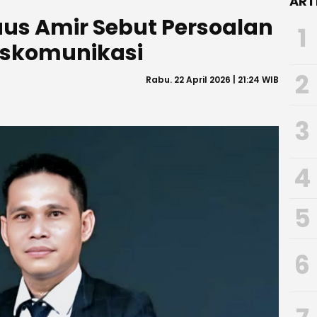
ART
us Amir Sebut Persoalan
1
iskomunikasi
2
Rabu. 22 April 2026 | 21:24 WIB
3
4
5
6