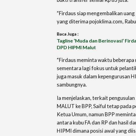
“Firdaus siap mengembalikan uang it
yang diterima pojoklima.com, Rabu
Baca Juga :
Tagline ‘Muda dan Berinovasi’ Fird
DPD HIPMI Malut
“Firdaus meminta waktu beberapa
sementara lagi fokus untuk pelant
juga masuk dalam kepengurusan HIP
sambungnya.
Ia menjelaskan, terkait pengusula
MALUT ke BPP, Saiful tetap pada po
Ketua Umum, namun BPP meminta u
antara kubu FA dan RP dan hasil dar
HIPMI dimana posisi awal yang diisi