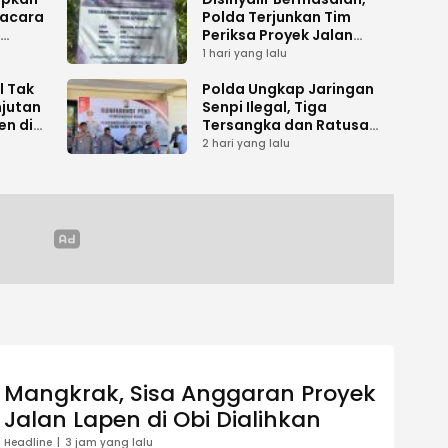
acara
Polda Terjunkan Tim
Periksa Proyek Jalan
umen
Tani di Galala
1 hari yang lalu
l Tak
Polda Ungkap Jaringan
njutan
Senpi Ilegal, Tiga
en di
Tersangka dan Ratusan
Amunisi Diamankan
2 hari yang lalu
Mangkrak, Sisa Anggaran Proyek
Jalan Lapen di Obi Dialihkan
Headline
3 jam yang lalu