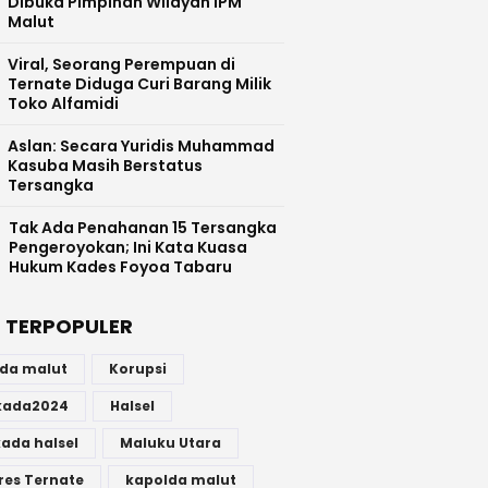
Dibuka Pimpinan Wilayah IPM
Malut
Viral, Seorang Perempuan di
Ternate Diduga Curi Barang Milik
Toko Alfamidi
Aslan: Secara Yuridis Muhammad
Kasuba Masih Berstatus
Tersangka
Tak Ada Penahanan 15 Tersangka
Pengeroyokan; Ini Kata Kuasa
Hukum Kades Foyoa Tabaru
 TERPOPULER
lda malut
Korupsi
lkada2024
Halsel
kada halsel
Maluku Utara
res Ternate
kapolda malut