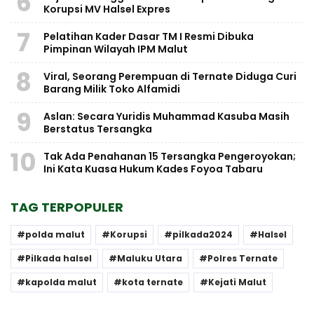
6
Korupsi MV Halsel Expres
7
Pelatihan Kader Dasar TM I Resmi Dibuka
Pimpinan Wilayah IPM Malut
8
Viral, Seorang Perempuan di Ternate Diduga Curi
Barang Milik Toko Alfamidi
9
Aslan: Secara Yuridis Muhammad Kasuba Masih
Berstatus Tersangka
10
Tak Ada Penahanan 15 Tersangka Pengeroyokan;
Ini Kata Kuasa Hukum Kades Foyoa Tabaru
TAG TERPOPULER
polda malut
Korupsi
pilkada2024
Halsel
Pilkada halsel
Maluku Utara
Polres Ternate
kapolda malut
kota ternate
Kejati Malut