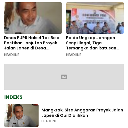
Dinas PUPR Halsel Tak Bisa
Polda Ungkap Jaringan
Pastikan Lanjutan Proyek
Senpi Ilegal, Tiga
Jalan Lapen di Desa
Tersangka dan Ratusan
Sambiki
Amunisi Diamankan
HEADLINE
HEADLINE
INDEKS
Mangkrak, Sisa Anggaran Proyek Jalan
Lapen di Obi Dialihkan
HEADLINE