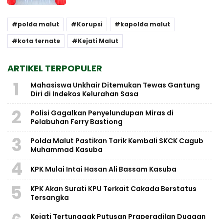
polda malut
Korupsi
kapolda malut
kota ternate
Kejati Malut
ARTIKEL TERPOPULER
1
Mahasiswa Unkhair Ditemukan Tewas Gantung
Diri di Indekos Kelurahan Sasa
2
Polisi Gagalkan Penyelundupan Miras di
Pelabuhan Ferry Bastiong
3
Polda Malut Pastikan Tarik Kembali SKCK Cagub
Muhammad Kasuba
4
KPK Mulai Intai Hasan Ali Bassam Kasuba
5
KPK Akan Surati KPU Terkait Cakada Berstatus
Tersangka
Kejati Tertunggak Putusan Praperadilan Dugaan