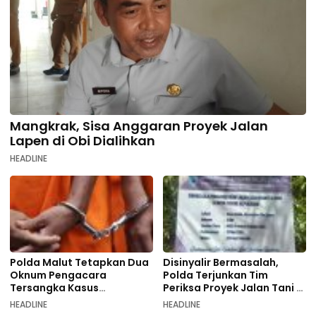
Mangkrak, Sisa Anggaran Proyek Jalan
Lapen di Obi Dialihkan
HEADLINE
Polda Malut Tetapkan Dua
Disinyalir Bermasalah,
Oknum Pengacara
Polda Terjunkan Tim
Tersangka Kasus
Periksa Proyek Jalan Tani di
Pemalsuan Dokumen
Galala
HEADLINE
HEADLINE