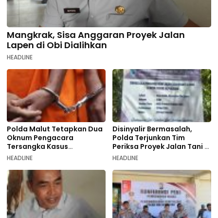
Mangkrak, Sisa Anggaran Proyek Jalan
Lapen di Obi Dialihkan
HEADLINE
Polda Malut Tetapkan Dua
Disinyalir Bermasalah,
Oknum Pengacara
Polda Terjunkan Tim
Tersangka Kasus
Periksa Proyek Jalan Tani di
Pemalsuan Dokumen
Galala
HEADLINE
HEADLINE