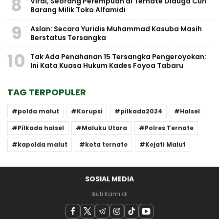
8
Viral, Seorang Perempuan di Ternate Diduga Curi
Barang Milik Toko Alfamidi
9
Aslan: Secara Yuridis Muhammad Kasuba Masih
Berstatus Tersangka
10
Tak Ada Penahanan 15 Tersangka Pengeroyokan;
Ini Kata Kuasa Hukum Kades Foyoa Tabaru
TAG TERPOPULER
polda malut
Korupsi
pilkada2024
Halsel
Pilkada halsel
Maluku Utara
Polres Ternate
kapolda malut
kota ternate
Kejati Malut
SOSIAL MEDIA
Ikuti Kami di