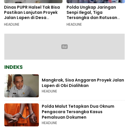
Dinas PUPR Halsel Tak Bisa
Polda Ungkap Jaringan
Pastikan Lanjutan Proyek
Senpi Ilegal, Tiga
Jalan Lapen di Desa
Tersangka dan Ratusan
Sambiki
Amunisi Diamankan
HEADLINE
HEADLINE
INDEKS
Mangkrak, Sisa Anggaran Proyek Jalan
Lapen di Obi Dialihkan
HEADLINE
Polda Malut Tetapkan Dua Oknum
Pengacara Tersangka Kasus
Pemalsuan Dokumen
HEADLINE