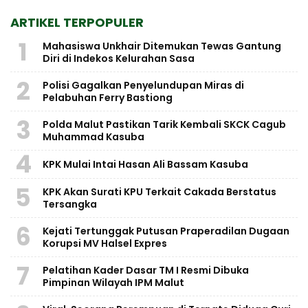
ARTIKEL TERPOPULER
1
Mahasiswa Unkhair Ditemukan Tewas Gantung
Diri di Indekos Kelurahan Sasa
2
Polisi Gagalkan Penyelundupan Miras di
Pelabuhan Ferry Bastiong
3
Polda Malut Pastikan Tarik Kembali SKCK Cagub
Muhammad Kasuba
4
KPK Mulai Intai Hasan Ali Bassam Kasuba
5
KPK Akan Surati KPU Terkait Cakada Berstatus
Tersangka
6
Kejati Tertunggak Putusan Praperadilan Dugaan
Korupsi MV Halsel Expres
7
Pelatihan Kader Dasar TM I Resmi Dibuka
Pimpinan Wilayah IPM Malut