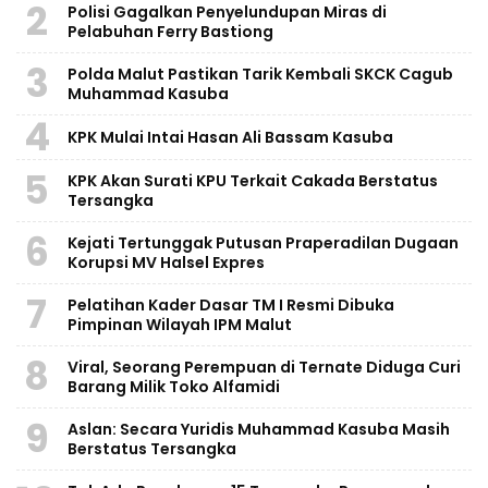
2
Polisi Gagalkan Penyelundupan Miras di
Pelabuhan Ferry Bastiong
3
Polda Malut Pastikan Tarik Kembali SKCK Cagub
Muhammad Kasuba
4
KPK Mulai Intai Hasan Ali Bassam Kasuba
5
KPK Akan Surati KPU Terkait Cakada Berstatus
Tersangka
6
Kejati Tertunggak Putusan Praperadilan Dugaan
Korupsi MV Halsel Expres
7
Pelatihan Kader Dasar TM I Resmi Dibuka
Pimpinan Wilayah IPM Malut
8
Viral, Seorang Perempuan di Ternate Diduga Curi
Barang Milik Toko Alfamidi
9
Aslan: Secara Yuridis Muhammad Kasuba Masih
Berstatus Tersangka