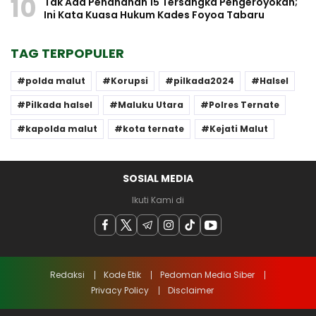
10
Tak Ada Penahanan 15 Tersangka Pengeroyokan;
Ini Kata Kuasa Hukum Kades Foyoa Tabaru
TAG TERPOPULER
polda malut
Korupsi
pilkada2024
Halsel
Pilkada halsel
Maluku Utara
Polres Ternate
kapolda malut
kota ternate
Kejati Malut
SOSIAL MEDIA
Ikuti Kami di
Redaksi
Kode Etik
Pedoman Media Siber
Privacy Policy
Disclaimer