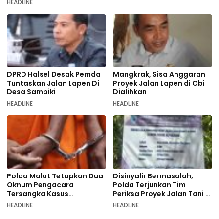
HEADLINE
DPRD Halsel Desak Pemda
Mangkrak, Sisa Anggaran
Tuntaskan Jalan Lapen Di
Proyek Jalan Lapen di Obi
Desa Sambiki
Dialihkan
HEADLINE
HEADLINE
Polda Malut Tetapkan Dua
Disinyalir Bermasalah,
Oknum Pengacara
Polda Terjunkan Tim
Tersangka Kasus
Periksa Proyek Jalan Tani di
Pemalsuan Dokumen
Galala
HEADLINE
HEADLINE