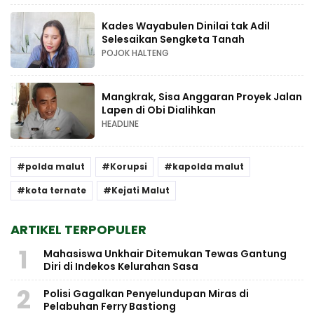
Kades Wayabulen Dinilai tak Adil
Selesaikan Sengketa Tanah
POJOK HALTENG
Mangkrak, Sisa Anggaran Proyek Jalan
Lapen di Obi Dialihkan
HEADLINE
polda malut
Korupsi
kapolda malut
kota ternate
Kejati Malut
ARTIKEL TERPOPULER
1
Mahasiswa Unkhair Ditemukan Tewas Gantung
Diri di Indekos Kelurahan Sasa
2
Polisi Gagalkan Penyelundupan Miras di
Pelabuhan Ferry Bastiong