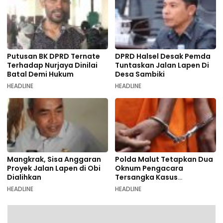
Putusan BK DPRD Ternate
DPRD Halsel Desak Pemda
Terhadap Nurjaya Dinilai
Tuntaskan Jalan Lapen Di
Batal Demi Hukum
Desa Sambiki
HEADLINE
HEADLINE
Mangkrak, Sisa Anggaran
Polda Malut Tetapkan Dua
Proyek Jalan Lapen di Obi
Oknum Pengacara
Dialihkan
Tersangka Kasus
Pemalsuan Dokumen
HEADLINE
HEADLINE