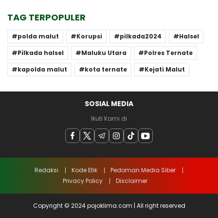
TAG TERPOPULER
polda malut
Korupsi
pilkada2024
Halsel
Pilkada halsel
Maluku Utara
Polres Ternate
kapolda malut
kota ternate
Kejati Malut
SOSIAL MEDIA
Ikuti Kami di
Redaksi
Kode Etik
Pedoman Media Siber
Privacy Policy
Disclaimer
Copyright © 2024 pojoklima.com | All right reserved