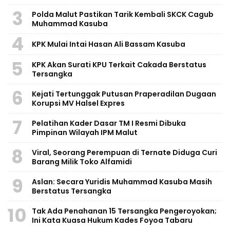
3
Polda Malut Pastikan Tarik Kembali SKCK Cagub
Muhammad Kasuba
4
KPK Mulai Intai Hasan Ali Bassam Kasuba
5
KPK Akan Surati KPU Terkait Cakada Berstatus
Tersangka
6
Kejati Tertunggak Putusan Praperadilan Dugaan
Korupsi MV Halsel Expres
7
Pelatihan Kader Dasar TM I Resmi Dibuka
Pimpinan Wilayah IPM Malut
8
Viral, Seorang Perempuan di Ternate Diduga Curi
Barang Milik Toko Alfamidi
9
Aslan: Secara Yuridis Muhammad Kasuba Masih
Berstatus Tersangka
10
Tak Ada Penahanan 15 Tersangka Pengeroyokan;
Ini Kata Kuasa Hukum Kades Foyoa Tabaru