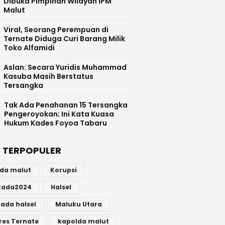
Dibuka Pimpinan Wilayah IPM
Malut
Viral, Seorang Perempuan di
Ternate Diduga Curi Barang Milik
Toko Alfamidi
Aslan: Secara Yuridis Muhammad
Kasuba Masih Berstatus
Tersangka
Tak Ada Penahanan 15 Tersangka
Pengeroyokan; Ini Kata Kuasa
Hukum Kades Foyoa Tabaru
 TERPOPULER
lda malut
Korupsi
lkada2024
Halsel
kada halsel
Maluku Utara
res Ternate
kapolda malut