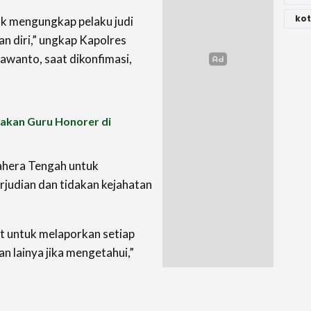
kot
tuk mengungkap pelaku judi
n diri,” ungkap Kapolres
wanto, saat dikonfimasi,
bakan Guru Honorer di
hera Tengah untuk
judian dan tidakan kejahatan
t untuk melaporkan setiap
n lainya jika mengetahui,”