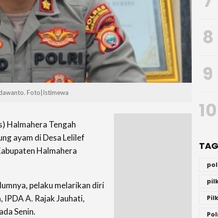
7
8
9
dawanto. Foto|Istimewa
10
es) Halmahera Tengah
ng ayam di Desa Lelilef
TAG
Kabupaten Halmahera
po
pi
lumnya, pelaku melarikan diri
IPDA A. Rajak Jauhati,
Pil
ada Senin.
Pol