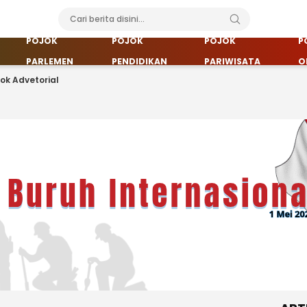
POJOK
POJOK
POJOK
P
PARLEMEN
PENDIDIKAN
PARIWISATA
O
jok Advetorial