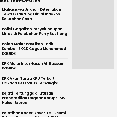
IKEL TERPOPULER
Mahasiswa Unkhair Ditemukan
Tewas Gantung Diri di Indekos
Kelurahan Sasa
Polisi Gagalkan Penyelundupan
Miras di Pelabuhan Ferry Bastiong
Polda Malut Pastikan Tarik
Kembali SKCK Cagub Muhammad
Kasuba
KPK Mulai Intai Hasan Ali Bassam
Kasuba
KPK Akan Surati KPU Terkait
Cakada Berstatus Tersangka
Kejati Tertunggak Putusan
Praperadilan Dugaan Korupsi MV
Halsel Expres
Pelatihan Kader Dasar TM I Resmi