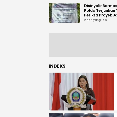
Disinyalir Berma
Polda Terjunkan 
Periksa Proyek J
Tani di Galala
2 hari yang lalu
INDEKS