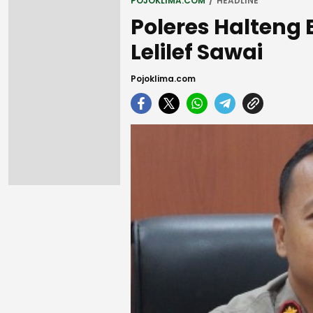
POJOKLIMA.COM
HEADLINE
Poleres Halteng 
Lelilef Sawai
Pojoklima.com