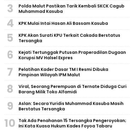
3
Polda Malut Pastikan Tarik Kembali SKCK Cagub
Muhammad Kasuba
4
KPK Mulai Intai Hasan Ali Bassam Kasuba
5
KPK Akan Surati KPU Terkait Cakada Berstatus
Tersangka
6
Kejati Tertunggak Putusan Praperadilan Dugaan
Korupsi MV Halsel Expres
7
Pelatihan Kader Dasar TM I Resmi Dibuka
Pimpinan Wilayah IPM Malut
8
Viral, Seorang Perempuan di Ternate Diduga Curi
Barang Milik Toko Alfamidi
9
Aslan: Secara Yuridis Muhammad Kasuba Masih
Berstatus Tersangka
10
Tak Ada Penahanan 15 Tersangka Pengeroyokan;
Ini Kata Kuasa Hukum Kades Foyoa Tabaru