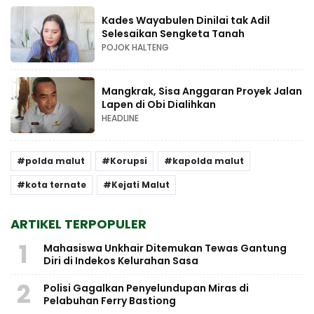
Kades Wayabulen Dinilai tak Adil
Selesaikan Sengketa Tanah
POJOK HALTENG
Mangkrak, Sisa Anggaran Proyek Jalan
Lapen di Obi Dialihkan
HEADLINE
polda malut
Korupsi
kapolda malut
kota ternate
Kejati Malut
ARTIKEL TERPOPULER
1
Mahasiswa Unkhair Ditemukan Tewas Gantung
Diri di Indekos Kelurahan Sasa
2
Polisi Gagalkan Penyelundupan Miras di
Pelabuhan Ferry Bastiong