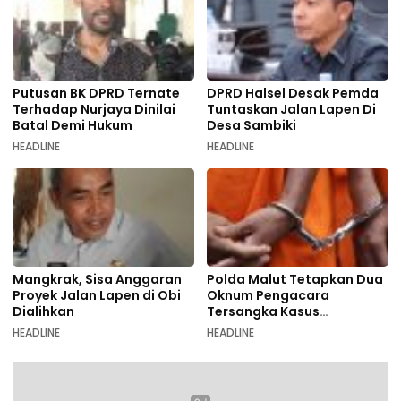
Putusan BK DPRD Ternate
DPRD Halsel Desak Pemda
Terhadap Nurjaya Dinilai
Tuntaskan Jalan Lapen Di
Batal Demi Hukum
Desa Sambiki
HEADLINE
HEADLINE
Mangkrak, Sisa Anggaran
Polda Malut Tetapkan Dua
Proyek Jalan Lapen di Obi
Oknum Pengacara
Dialihkan
Tersangka Kasus
Pemalsuan Dokumen
HEADLINE
HEADLINE