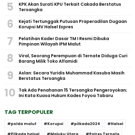
5
KPK Akan Surati KPU Terkait Cakada Berstatus
Tersangka
6
Kejati Tertunggak Putusan Praperadilan Dugaan
Korupsi MV Halsel Expres
7
Pelatihan Kader Dasar TM I Resmi Dibuka
Pimpinan Wilayah IPM Malut
8
Viral, Seorang Perempuan di Ternate Diduga Curi
Barang Milik Toko Alfamidi
9
Aslan: Secara Yuridis Muhammad Kasuba Masih
Berstatus Tersangka
10
Tak Ada Penahanan 15 Tersangka Pengeroyokan;
Ini Kata Kuasa Hukum Kades Foyoa Tabaru
TAG TERPOPULER
polda malut
Korupsi
pilkada2024
Halsel
Pilkada halsel
Maluku Utara
Polres Ternate