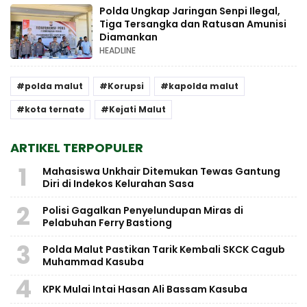
Polda Ungkap Jaringan Senpi Ilegal,
Tiga Tersangka dan Ratusan Amunisi
Diamankan
HEADLINE
polda malut
Korupsi
kapolda malut
kota ternate
Kejati Malut
ARTIKEL TERPOPULER
1
Mahasiswa Unkhair Ditemukan Tewas Gantung
Diri di Indekos Kelurahan Sasa
2
Polisi Gagalkan Penyelundupan Miras di
Pelabuhan Ferry Bastiong
3
Polda Malut Pastikan Tarik Kembali SKCK Cagub
Muhammad Kasuba
4
KPK Mulai Intai Hasan Ali Bassam Kasuba