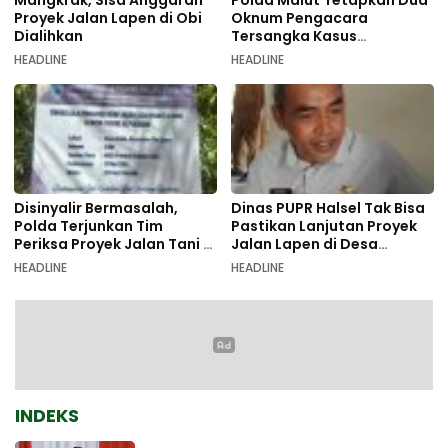
Mangkrak, Sisa Anggaran
Polda Malut Tetapkan Dua
Proyek Jalan Lapen di Obi
Oknum Pengacara
Dialihkan
Tersangka Kasus
Pemalsuan Dokumen
HEADLINE
HEADLINE
Disinyalir Bermasalah,
Dinas PUPR Halsel Tak Bisa
Polda Terjunkan Tim
Pastikan Lanjutan Proyek
Periksa Proyek Jalan Tani di
Jalan Lapen di Desa
Galala
Sambiki
HEADLINE
HEADLINE
INDEKS