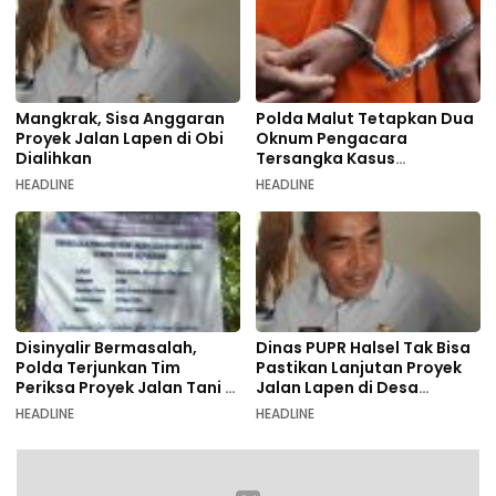
Mangkrak, Sisa Anggaran
Polda Malut Tetapkan Dua
Proyek Jalan Lapen di Obi
Oknum Pengacara
Dialihkan
Tersangka Kasus
Pemalsuan Dokumen
HEADLINE
HEADLINE
Disinyalir Bermasalah,
Dinas PUPR Halsel Tak Bisa
Polda Terjunkan Tim
Pastikan Lanjutan Proyek
Periksa Proyek Jalan Tani di
Jalan Lapen di Desa
Galala
Sambiki
HEADLINE
HEADLINE