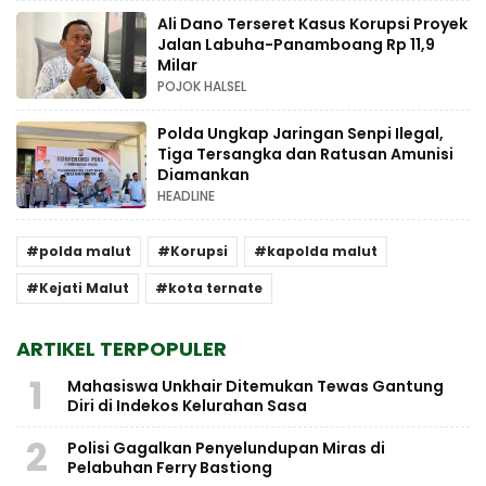
Ali Dano Terseret Kasus Korupsi Proyek
Jalan Labuha-Panamboang Rp 11,9
Milar
POJOK HALSEL
Polda Ungkap Jaringan Senpi Ilegal,
Tiga Tersangka dan Ratusan Amunisi
Diamankan
HEADLINE
polda malut
Korupsi
kapolda malut
Kejati Malut
kota ternate
ARTIKEL TERPOPULER
1
Mahasiswa Unkhair Ditemukan Tewas Gantung
Diri di Indekos Kelurahan Sasa
2
Polisi Gagalkan Penyelundupan Miras di
Pelabuhan Ferry Bastiong