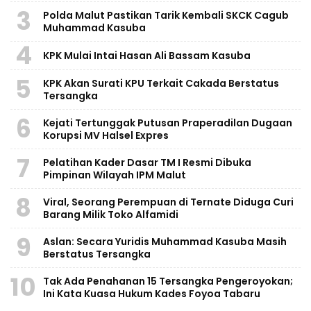
3
Polda Malut Pastikan Tarik Kembali SKCK Cagub
Muhammad Kasuba
4
KPK Mulai Intai Hasan Ali Bassam Kasuba
5
KPK Akan Surati KPU Terkait Cakada Berstatus
Tersangka
6
Kejati Tertunggak Putusan Praperadilan Dugaan
Korupsi MV Halsel Expres
7
Pelatihan Kader Dasar TM I Resmi Dibuka
Pimpinan Wilayah IPM Malut
8
Viral, Seorang Perempuan di Ternate Diduga Curi
Barang Milik Toko Alfamidi
9
Aslan: Secara Yuridis Muhammad Kasuba Masih
Berstatus Tersangka
10
Tak Ada Penahanan 15 Tersangka Pengeroyokan;
Ini Kata Kuasa Hukum Kades Foyoa Tabaru