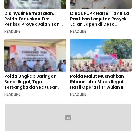
Disinyalir Bermasalah,
Dinas PUPR Halsel Tak Bisa
Polda Terjunkan Tim
Pastikan Lanjutan Proyek
Periksa Proyek Jalan Tani di
Jalan Lapen di Desa
Galala
Sambiki
HEADLINE
HEADLINE
Polda Ungkap Jaringan
Polda Malut Musnahkan
Senpi Ilegal, Tiga
Ribuan Liter Miras Ilegal
Tersangka dan Ratusan
Hasil Operasi Triwulan II
Amunisi Diamankan
HEADLINE
HEADLINE