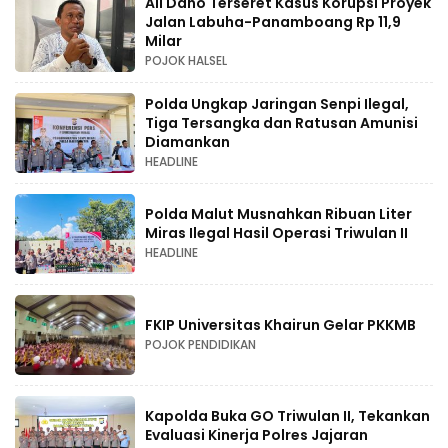
Ali Dano Terseret Kasus Korupsi Proyek
Jalan Labuha-Panamboang Rp 11,9
Milar
POJOK HALSEL
Polda Ungkap Jaringan Senpi Ilegal,
Tiga Tersangka dan Ratusan Amunisi
Diamankan
HEADLINE
Polda Malut Musnahkan Ribuan Liter
Miras Ilegal Hasil Operasi Triwulan II
HEADLINE
FKIP Universitas Khairun Gelar PKKMB
POJOK PENDIDIKAN
Kapolda Buka GO Triwulan II, Tekankan
Evaluasi Kinerja Polres Jajaran