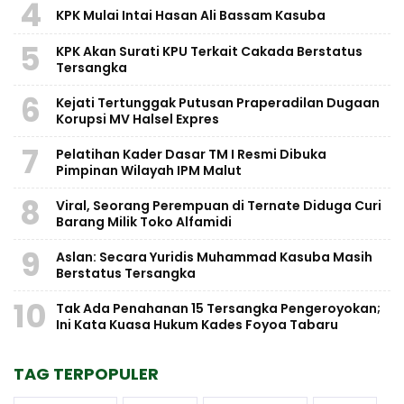
4
KPK Mulai Intai Hasan Ali Bassam Kasuba
5
KPK Akan Surati KPU Terkait Cakada Berstatus
Tersangka
6
Kejati Tertunggak Putusan Praperadilan Dugaan
Korupsi MV Halsel Expres
7
Pelatihan Kader Dasar TM I Resmi Dibuka
Pimpinan Wilayah IPM Malut
8
Viral, Seorang Perempuan di Ternate Diduga Curi
Barang Milik Toko Alfamidi
9
Aslan: Secara Yuridis Muhammad Kasuba Masih
Berstatus Tersangka
10
Tak Ada Penahanan 15 Tersangka Pengeroyokan;
Ini Kata Kuasa Hukum Kades Foyoa Tabaru
TAG TERPOPULER