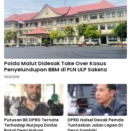
Polda Malut Didesak Take Over Kasus
Penyelundupan BBM di PLN ULP Saketa
HEADLINE
Putusan BK DPRD Ternate
DPRD Halsel Desak Pemda
Terhadap Nurjaya Dinilai
Tuntaskan Jalan Lapen Di
Batal Demi Hukum
Desa Sambiki