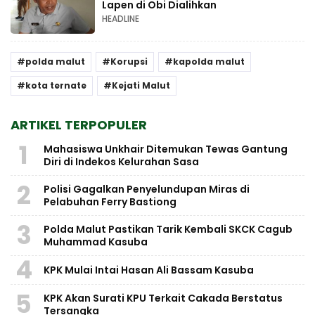
Lapen di Obi Dialihkan
HEADLINE
polda malut
Korupsi
kapolda malut
kota ternate
Kejati Malut
ARTIKEL TERPOPULER
1
Mahasiswa Unkhair Ditemukan Tewas Gantung
Diri di Indekos Kelurahan Sasa
2
Polisi Gagalkan Penyelundupan Miras di
Pelabuhan Ferry Bastiong
3
Polda Malut Pastikan Tarik Kembali SKCK Cagub
Muhammad Kasuba
4
KPK Mulai Intai Hasan Ali Bassam Kasuba
5
KPK Akan Surati KPU Terkait Cakada Berstatus
Tersangka