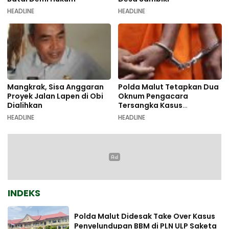
HEADLINE
HEADLINE
Mangkrak, Sisa Anggaran
Polda Malut Tetapkan Dua
Proyek Jalan Lapen di Obi
Oknum Pengacara
Dialihkan
Tersangka Kasus
Pemalsuan Dokumen
HEADLINE
HEADLINE
INDEKS
Polda Malut Didesak Take Over Kasus
Penyelundupan BBM di PLN ULP Saketa