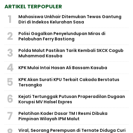
ARTIKEL TERPOPULER
1
Mahasiswa Unkhair Ditemukan Tewas Gantung
Diri di Indekos Kelurahan Sasa
2
Polisi Gagalkan Penyelundupan Miras di
Pelabuhan Ferry Bastiong
3
Polda Malut Pastikan Tarik Kembali SKCK Cagub
Muhammad Kasuba
4
KPK Mulai Intai Hasan Ali Bassam Kasuba
5
KPK Akan Surati KPU Terkait Cakada Berstatus
Tersangka
6
Kejati Tertunggak Putusan Praperadilan Dugaan
Korupsi MV Halsel Expres
7
Pelatihan Kader Dasar TM I Resmi Dibuka
Pimpinan Wilayah IPM Malut
8
Viral, Seorang Perempuan di Ternate Diduga Curi