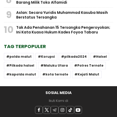
Barang Milik Toko Alfamidi
9
Aslan: Secara Yuridis Muhammad Kasuba Masih
Berstatus Tersangka
10
Tak Ada Penahanan 15 Tersangka Pengeroyokan;
Ini Kata Kuasa Hukum Kades Foyoa Tabaru
TAG TERPOPULER
polda malut
Korupsi
pilkada2024
Halsel
Pilkada halsel
Maluku Utara
Polres Ternate
kapolda malut
kota ternate
Kejati Malut
SOSIAL MEDIA
Ikuti Kami di