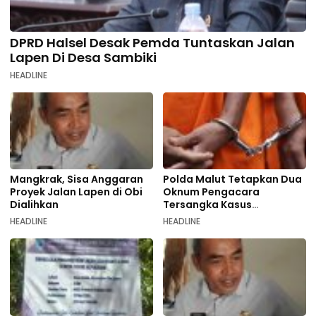
DPRD Halsel Desak Pemda Tuntaskan Jalan
Lapen Di Desa Sambiki
HEADLINE
Mangkrak, Sisa Anggaran
Polda Malut Tetapkan Dua
Proyek Jalan Lapen di Obi
Oknum Pengacara
Dialihkan
Tersangka Kasus
Pemalsuan Dokumen
HEADLINE
HEADLINE