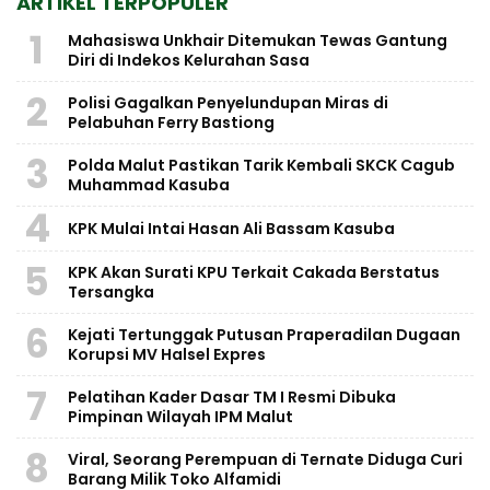
ARTIKEL TERPOPULER
1
Mahasiswa Unkhair Ditemukan Tewas Gantung
Diri di Indekos Kelurahan Sasa
2
Polisi Gagalkan Penyelundupan Miras di
Pelabuhan Ferry Bastiong
3
Polda Malut Pastikan Tarik Kembali SKCK Cagub
Muhammad Kasuba
4
KPK Mulai Intai Hasan Ali Bassam Kasuba
5
KPK Akan Surati KPU Terkait Cakada Berstatus
Tersangka
6
Kejati Tertunggak Putusan Praperadilan Dugaan
Korupsi MV Halsel Expres
7
Pelatihan Kader Dasar TM I Resmi Dibuka
Pimpinan Wilayah IPM Malut
8
Viral, Seorang Perempuan di Ternate Diduga Curi
Barang Milik Toko Alfamidi