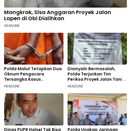
Mangkrak, Sisa Anggaran Proyek Jalan
Lapen di Obi Dialihkan
HEADLINE
Polda Malut Tetapkan Dua
Disinyalir Bermasalah,
Oknum Pengacara
Polda Terjunkan Tim
Tersangka Kasus
Periksa Proyek Jalan Tani di
Pemalsuan Dokumen
Galala
HEADLINE
HEADLINE
Dinas PUPR Halsel Tak Bisa
Polda Ungkap Jaringan