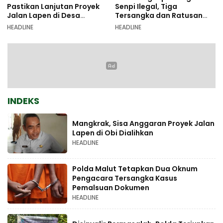
Pastikan Lanjutan Proyek
Senpi Ilegal, Tiga
Jalan Lapen di Desa
Tersangka dan Ratusan
Sambiki
Amunisi Diamankan
HEADLINE
HEADLINE
INDEKS
Mangkrak, Sisa Anggaran Proyek Jalan
Lapen di Obi Dialihkan
HEADLINE
Polda Malut Tetapkan Dua Oknum
Pengacara Tersangka Kasus
Pemalsuan Dokumen
HEADLINE