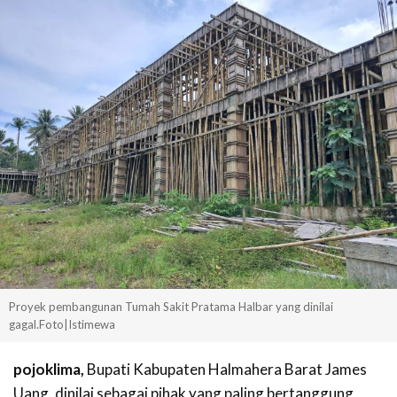
Proyek pembangunan Tumah Sakit Pratama Halbar yang dinilai
gagal.Foto|Istimewa
pojoklima,
Bupati Kabupaten Halmahera Barat James
Uang, dinilai sebagai pihak yang paling bertanggung