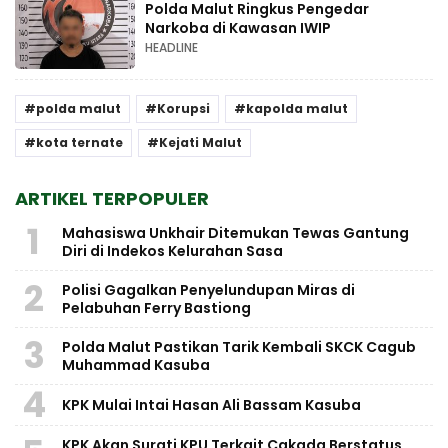
Polda Malut Ringkus Pengedar
Narkoba di Kawasan IWIP
HEADLINE
polda malut
Korupsi
kapolda malut
kota ternate
Kejati Malut
ARTIKEL TERPOPULER
1
Mahasiswa Unkhair Ditemukan Tewas Gantung
Diri di Indekos Kelurahan Sasa
2
Polisi Gagalkan Penyelundupan Miras di
Pelabuhan Ferry Bastiong
3
Polda Malut Pastikan Tarik Kembali SKCK Cagub
Muhammad Kasuba
4
KPK Mulai Intai Hasan Ali Bassam Kasuba
KPK Akan Surati KPU Terkait Cakada Berstatus