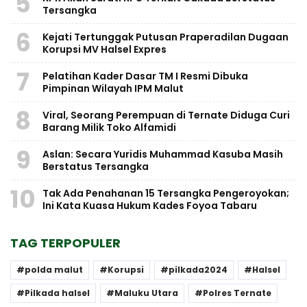
5
Tersangka
6
Kejati Tertunggak Putusan Praperadilan Dugaan
Korupsi MV Halsel Expres
7
Pelatihan Kader Dasar TM I Resmi Dibuka
Pimpinan Wilayah IPM Malut
8
Viral, Seorang Perempuan di Ternate Diduga Curi
Barang Milik Toko Alfamidi
9
Aslan: Secara Yuridis Muhammad Kasuba Masih
Berstatus Tersangka
10
Tak Ada Penahanan 15 Tersangka Pengeroyokan;
Ini Kata Kuasa Hukum Kades Foyoa Tabaru
TAG TERPOPULER
polda malut
Korupsi
pilkada2024
Halsel
Pilkada halsel
Maluku Utara
Polres Ternate