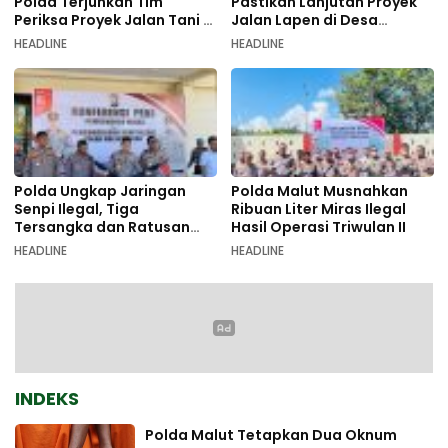
Polda Terjunkan Tim
Pastikan Lanjutan Proyek
Periksa Proyek Jalan Tani di
Jalan Lapen di Desa
Galala
Sambiki
HEADLINE
HEADLINE
Polda Ungkap Jaringan
Polda Malut Musnahkan
Senpi Ilegal, Tiga
Ribuan Liter Miras Ilegal
Tersangka dan Ratusan
Hasil Operasi Triwulan II
Amunisi Diamankan
HEADLINE
HEADLINE
INDEKS
Polda Malut Tetapkan Dua Oknum